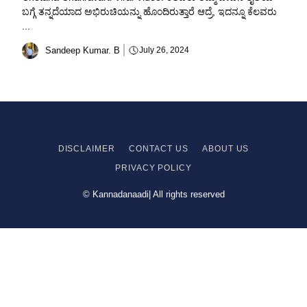
ಬಗ್ಗೆ ತನ್ನದೆಯಾದ ಅಭಿರುಚಿಯನ್ನು ಹೊಂದಿರುತ್ತಾರೆ ಆದ್ರೆ, ಇದನ್ನೂ ಕೆಲವರು
...
Sandeep Kumar. B
July 26, 2024
DISCLAIMER
CONTACT US
ABOUT US
PRIVACY
POLICY
© Kannadanaadi| All rights reserved