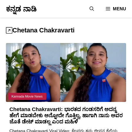
Skip
ಕನ್ನಡ ನಾಡಿ
MENU
to
content
Chetana Chakravarti
Kannada Movie News
Chetana Chakravarti: ಭಾರತದ ಗಂಡಸರಿಗೆ ಅದನ್ನ
ಹೇಗೆ ಮಾಡಬೇಕು ಅನ್ನೋದೇ ಗೊತ್ತಿಲ್ಲ, ಹಾಗಾಗಿ ನಾನು ಅವರ
ಜೊತೆ ಡೇಟ್ ಮಾಡಲ್ಲ ಎಂದ ಮಹಿಳೆ
Chetana Chakravarti Viral Video: ಕೆಲವರು ತಮ್ಮ ಜೀವನ ಶೈಲಿಯ