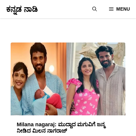
Skip
ಕನ್ನಡ ನಾಡಿ
MENU
to
content
Milana nagaraj: ಮುದ್ದಾದ ಮಗುವಿಗೆ ಜನ್ಮ
ನೀಡಿದ ಮಿಲನ ನಾಗರಾಜ್