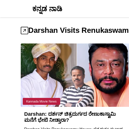
Skip
ಕನ್ನಡ ನಾಡಿ
to
content
Darshan Visits Renukaswam
Kannada Movie News
Darshan: ದರ್ಶನ್ ಚಿತ್ರದುರ್ಗದ ರೇಣುಕಾಸ್ವಾಮಿ
ಮನೆಗೆ ಭೇಟಿ ನೀಡ್ತಾರಾ?