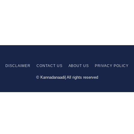
DISCLAIMER
CONTACT US
ABOUT US
PRIVACY
POLICY
© Kannadanaadi| All rights reserved