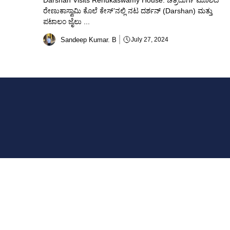
Darshan Visits Renukaswamy House: ಚಿತ್ರದುರ್ಗ ಮೂಲದ
ರೇಣುಕಾಸ್ವಾಮಿ ಕೊಲೆ ಕೇಸ್’ನಲ್ಲಿ ನಟ ದರ್ಶನ್‌ (Darshan) ಮತ್ತು
ಪಟಾಲಂ ‌ಜೈಲು ...
Sandeep Kumar. B
July 27, 2024