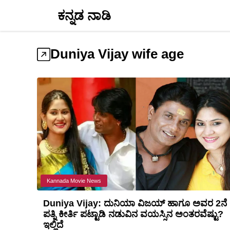
Skip
ಕನ್ನಡ ನಾಡಿ
to
content
Duniya Vijay wife age
Kannada Movie News
Duniya Vijay: ದುನಿಯಾ ವಿಜಯ್ ಹಾಗೂ ಅವರ 2ನೆ
ಪತ್ನಿ ಕೀರ್ತಿ ಪಟ್ಟಾಡಿ ನಡುವಿನ ವಯಸ್ಸಿನ ಅಂತರವೆಷ್ಟು?
ಇಲ್ಲಿದೆ