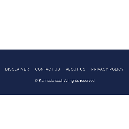
DISCLAIMER
CONTACT US
ABOUT US
PRIVACY
POLICY
© Kannadanaadi| All rights reserved