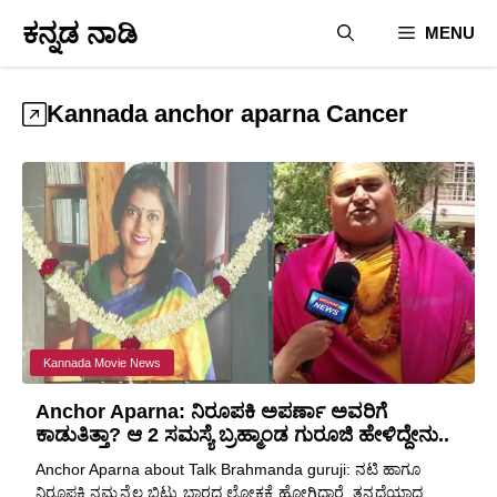
Skip
ಕನ್ನಡ ನಾಡಿ
MENU
to
content
Kannada anchor aparna Cancer
Kannada Movie News
Anchor Aparna: ನಿರೂಪಕಿ ಅಪರ್ಣಾ ಅವರಿಗೆ
ಕಾಡುತಿತ್ತಾ? ಆ 2 ಸಮಸ್ಯೆ ಬ್ರಹ್ಮಾಂಡ ಗುರೂಜಿ ಹೇಳಿದ್ದೇನು..
Anchor Aparna about Talk Brahmanda guruji: ನಟಿ ಹಾಗೂ
ನಿರೂಪಕಿ ನಮ್ಮನ್ನೆಲ್ಲ ಬಿಟ್ಟು ಬಾರದ ಲೋಕಕ್ಕೆ ಹೋಗಿದ್ದಾರೆ, ತನ್ನದೆಯಾದ ...