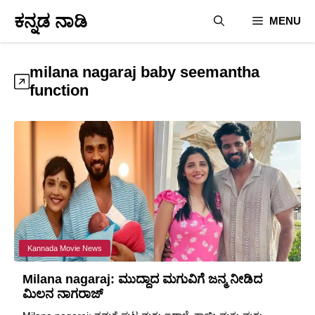
Skip
ಕನ್ನಡ ನಾಡಿ
MENU
to
content
milana nagaraj baby seemantha
function
Kannada Movie News
Milana nagaraj: ಮುದ್ದಾದ ಮಗುವಿಗೆ ಜನ್ಮ ನೀಡಿದ
ಮಿಲನ ನಾಗರಾಜ್