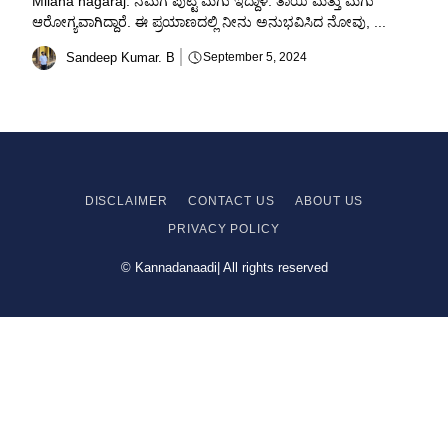
Milana nagaraj: ನಮಗೆ ಪುಟ್ಟ ಮಗು ಇದ್ದಾಳೆ. ತಾಯಿ ಮತ್ತು ಮಗು
ಆರೋಗ್ಯವಾಗಿದ್ದಾರೆ. ಈ ಪ್ರಯಾಣದಲ್ಲಿ ನೀನು ಅನುಭವಿಸಿದ ನೋವು, ...
Sandeep Kumar. B
September 5, 2024
DISCLAIMER
CONTACT US
ABOUT US
PRIVACY
POLICY
© Kannadanaadi| All rights reserved