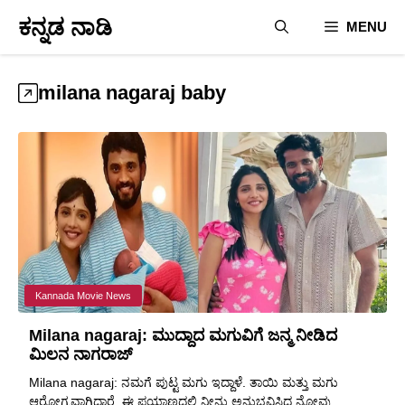
Skip
ಕನ್ನಡ ನಾಡಿ
MENU
to
content
milana nagaraj baby
Kannada Movie News
Milana nagaraj: ಮುದ್ದಾದ ಮಗುವಿಗೆ ಜನ್ಮ ನೀಡಿದ
ಮಿಲನ ನಾಗರಾಜ್
Milana nagaraj: ನಮಗೆ ಪುಟ್ಟ ಮಗು ಇದ್ದಾಳೆ. ತಾಯಿ ಮತ್ತು ಮಗು
ಆರೋಗ್ಯವಾಗಿದ್ದಾರೆ. ಈ ಪ್ರಯಾಣದಲ್ಲಿ ನೀನು ಅನುಭವಿಸಿದ ನೋವು, ...