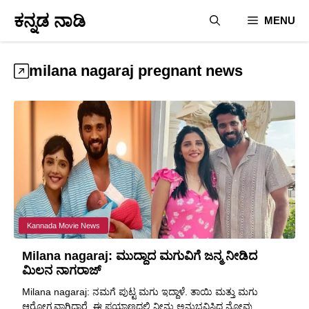
Skip
ಕನ್ನಡ ನಾಡಿ
MENU
to
content
milana nagaraj pregnant news
Kannada Movie News
Milana nagaraj: ಮುದ್ದಾದ ಮಗುವಿಗೆ ಜನ್ಮ ನೀಡಿದ
ಮಿಲನ ನಾಗರಾಜ್
Milana nagaraj: ನಮಗೆ ಪುಟ್ಟ ಮಗು ಇದ್ದಾಳೆ. ತಾಯಿ ಮತ್ತು ಮಗು
ಆರೋಗ್ಯವಾಗಿದ್ದಾರೆ. ಈ ಪ್ರಯಾಣದಲ್ಲಿ ನೀನು ಅನುಭವಿಸಿದ ನೋವು, ...