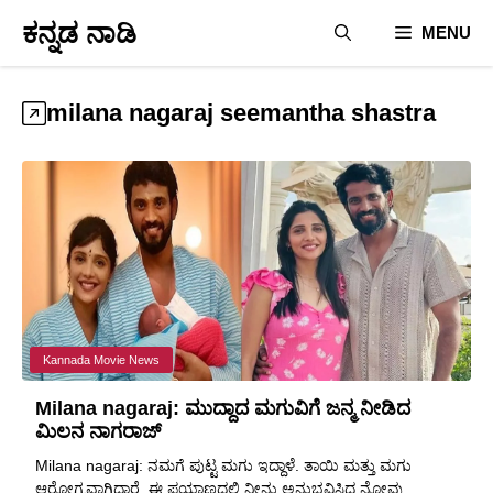
Skip
ಕನ್ನಡ ನಾಡಿ
MENU
to
content
milana nagaraj seemantha shastra
Kannada Movie News
Milana nagaraj: ಮುದ್ದಾದ ಮಗುವಿಗೆ ಜನ್ಮ ನೀಡಿದ
ಮಿಲನ ನಾಗರಾಜ್
Milana nagaraj: ನಮಗೆ ಪುಟ್ಟ ಮಗು ಇದ್ದಾಳೆ. ತಾಯಿ ಮತ್ತು ಮಗು
ಆರೋಗ್ಯವಾಗಿದ್ದಾರೆ. ಈ ಪ್ರಯಾಣದಲ್ಲಿ ನೀನು ಅನುಭವಿಸಿದ ನೋವು, ...