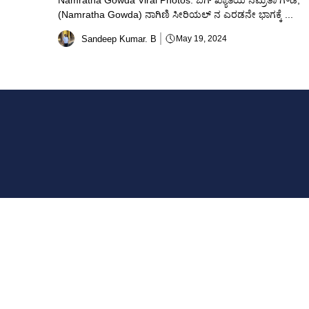
Namratha Gowda Viral Photos: ಬಿಗ್ ಖ್ಯಾತಿಯ ನಮ್ರತಾ ಗೌಡ,
(Namratha Gowda) ನಾಗಿಣಿ ಸೀರಿಯಲ್ ನ ಎರಡನೇ ಭಾಗಕ್ಕೆ ...
Sandeep Kumar. B
May 19, 2024