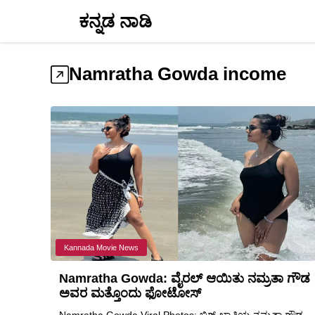
Skip
ಕನ್ನಡ ನಾಡಿ
to
content
Namratha Gowda income
Kannada Movie News
Namratha Gowda: ವೈರಲ್ ಆಯಿತು ನಮ್ರತಾ ಗೌಡ
ಅವರ ಮತ್ತೊಂದು ಫೋಟೋಸ್