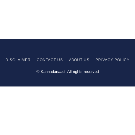
DISCLAIMER
CONTACT US
ABOUT US
PRIVACY
POLICY
© Kannadanaadi| All rights reserved