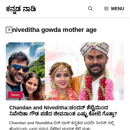
Skip
ಕನ್ನಡ ನಾಡಿ
MENU
to
content
niveditha gowda mother age
News
Chandan and Niveditha:ಚಂದನ್ ಶೆಟ್ಟಿಯಿಂದ
ನಿವೇದಿತಾ ಗೌಡ ಪಡೆದ ಜೀವನಾಂಶ ಎಷ್ಟು ಕೋಟಿ ಗೊತ್ತಾ?
Chandan and Niveditha:ಬಿಗ್ ಬಾಸ್ ಕನ್ನಡದ ಐದನೇ ಸೀಸನ್ ನಲ್ಲಿ
ಹೊರಬಂದು ಎಲ್ಲರ ಗಮನ ಸೆಳೆದಿದ್ದ ಚಂದನ್ ಶೆಟ್ಟಿ ಮತ್ತು ...