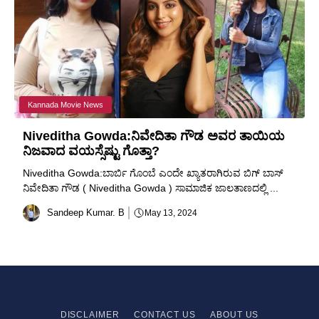
Kannada Movie News
Niveditha Gowda:ನಿವೇದಿತಾ ಗೌಡ ಅವರ ತಾಯಿಯ
ನಿಜವಾದ ವಯಸ್ಸೆಷ್ಟು ಗೊತ್ತಾ?
Niveditha Gowda:ಬಾರ್ಬಿ ಗೊಂಬೆ ಎಂದೇ ಖ್ಯಾತರಾಗಿರುವ ಬಿಗ್ ಬಾಸ್
ನಿವೇದಿತಾ ಗೌಡ ( Niveditha Gowda ) ಸಾಮಾಜಿಕ ಜಾಲತಾಣದಲ್ಲಿ ...
Sandeep Kumar. B
May 13, 2024
DISCLAIMER
CONTACT US
ABOUT US