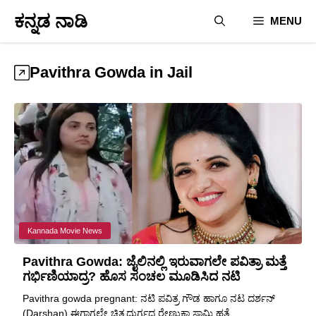
Skip
ಕನ್ನಡ ನಾಡಿ
MENU
to
content
Pavithra Gowda in Jail
Kannada Movie News
Pavithra Gowda: ಜೈಲಿನಲ್ಲಿ ಇರುವಾಗಲೇ ಪವಿತ್ರಾ ಮತ್ತೆ
ಗರ್ಭಿಣಿಯಾದ್ರ? ಹೊಸ ಸಂಚಲ ಮೂಡಿಸಿದ ನಟಿ
Pavithra gowda pregnant: ನಟಿ ಪವಿತ್ರ ಗೌಡ ಹಾಗೂ ನಟ ದರ್ಶನ್
(Darshan) ಈಗಾಗಲೇ ಚಿತ್ರದುರ್ಗದ ರೇಣುಕಾ ಸ್ವಾಮಿ ಹತ್ಯೆ ...