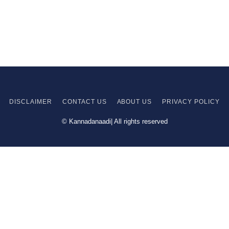
DISCLAIMER
CONTACT US
ABOUT US
PRIVACY
POLICY
© Kannadanaadi| All rights reserved