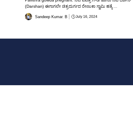
Pavithra gowda pregnant: ನಟಿ ಪವಿತ್ರ ಗೌಡ ಹಾಗೂ ನಟ ದರ್ಶನ್
(Darshan) ಈಗಾಗಲೇ ಚಿತ್ರದುರ್ಗದ ರೇಣುಕಾ ಸ್ವಾಮಿ ಹತ್ಯೆ ...
Sandeep Kumar. B
July 16, 2024