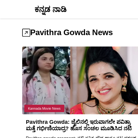
Skip
ಕನ್ನಡ ನಾಡಿ
to
content
Pavithra Gowda News
Kannada Movie News
Pavithra Gowda: ಜೈಲಿನಲ್ಲಿ ಇರುವಾಗಲೇ ಪವಿತ್ರಾ
ಮತ್ತೆ ಗರ್ಭಿಣಿಯಾದ್ರ? ಹೊಸ ಸಂಚಲ ಮೂಡಿಸಿದ ನಟಿ