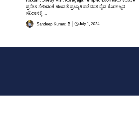
Rakshit Shetty Visit Koragajja Temple: ಮಂಗಳೂರು ಕರಾವಳಿ
ಪ್ರದೇಶ ಸೇರಿದಂತೆ ಹಲವಡೆ ಪ್ರಖ್ಯಾತಿ ಪಡೆದಂತ ದೈವ ಕೊರಗಜ್ಜನ
ಸನಿದಾನಕ್ಕೆ ...
Sandeep Kumar. B
July 1, 2024