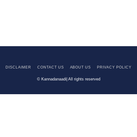
DISCLAIMER
CONTACT US
ABOUT US
PRIVACY
POLICY
© Kannadanaadi| All rights reserved