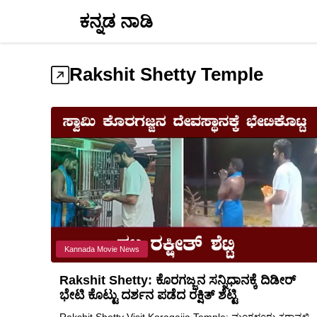
Skip
ಕನ್ನಡ ನಾಡಿ
to
content
Rakshit Shetty Temple
Kannada Movie News
Rakshit Shetty: ಕೊರಗಜ್ಜನ ಸನ್ನಿಧಾನಕ್ಕೆ ದಿಡೀರ್
ಭೇಟಿ ಕೊಟ್ಟು ದರ್ಶನ ಪಡೆದ ರಕ್ಷಿತ್ ಶೆಟ್ಟಿ