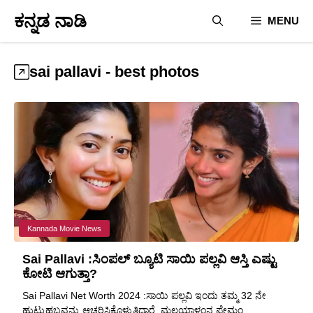
Skip
ಕನ್ನಡ ನಾಡಿ
MENU
to
content
sai pallavi - best photos
Kannada Movie News
Sai Pallavi :ಸಿಂಪಲ್ ಬ್ಯೂಟಿ ಸಾಯಿ ಪಲ್ಲವಿ ಆಸ್ತಿ ಎಷ್ಟು
ಕೋಟಿ ಆಗುತ್ತಾ?
Sai Pallavi Net Worth 2024 :ಸಾಯಿ ಪಲ್ಲವಿ ಇಂದು ತಮ್ಮ 32 ನೇ
ಹುಟ್ಟುಹಬ್ಬವನ್ನು ಆಚರಿಸಿಕೊಳ್ಳುತ್ತಿದ್ದಾರೆ. ಮಲಯಾಳಂನ ಪ್ರೇಮಂ ...