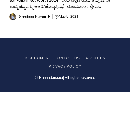
Sai Pallavi Net Worth 2024 :ಸಾಯಿ ಪಲ್ಲವಿ ಇಂದು ತಮ್ಮ 32 ನೇ
ಹುಟ್ಟುಹಬ್ಬವನ್ನು ಆಚರಿಸಿಕೊಳ್ಳುತ್ತಿದ್ದಾರೆ. ಮಲಯಾಳಂನ ಪ್ರೇಮಂ ...
Sandeep Kumar. B
May 9, 2024
DISCLAIMER
CONTACT US
ABOUT US
PRIVACY
POLICY
© Kannadanaadi| All rights reserved