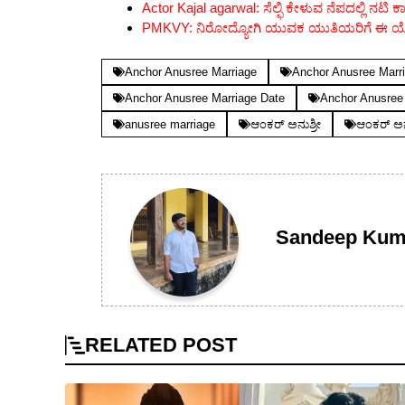
Actor Kajal agarwal: ಸೆಲ್ಫಿ ಕೇಳುವ ನೆಪದಲ್ಲಿ ನ
PMKVY: ನಿರೋದ್ಯೋಗಿ ಯುವಕ ಯುತಿಯರಿಗೆ ಈ ಯೋಜ
Anchor Anusree Marriage
Anchor Anusree Marr
Anchor Anusree Marriage Date
Anchor Anusree
anusree marriage
ಆಂಕರ್ ಅನುಶ್ರೀ
ಆಂಕರ್ ಅನ
Sandeep Kum
RELATED
POST