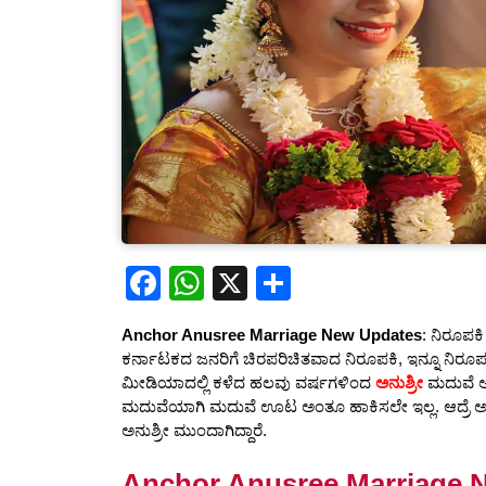
F
W
X
S
a
h
h
Anchor Anusree Marriage New Updates
: ನಿರೂಪಕಿ
c
at
ar
ಕರ್ನಾಟಕದ ಜನರಿಗೆ ಚಿರಪರಿಚಿತವಾದ ನಿರೂಪಕಿ, ಇನ್ನೂ ನಿರೂಪ
e
s
e
ಮೀಡಿಯಾದಲ್ಲಿ ಕಳೆದ ಹಲವು ವರ್ಷಗಳಿಂದ
ಅನುಶ್ರೀ
ಮದುವೆ ಅವರ
ಮದುವೆಯಾಗಿ ಮದುವೆ ಊಟ ಅಂತೂ ಹಾಕಿಸಲೇ ಇಲ್ಲ. ಆದ್ರೆ ಅದೆಲ್
b
A
ಅನುಶ್ರೀ ಮುಂದಾಗಿದ್ದಾರೆ.
o
p
Anchor Anusree Marriage 