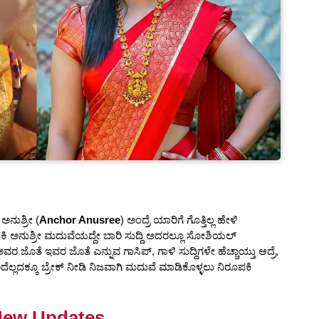
 ಅನುಶ್ರೀ (
Anchor Anusree
) ಅಂದ್ರೆ ಯಾರಿಗೆ ಗೊತ್ತಿಲ್ಲ ಹೇಳಿ
ಕಿ ಅನುಶ್ರೀ ಮದುವೆಯದ್ದೇ ಬಾರಿ ಸುದ್ದಿ ಅದರಲ್ಲೂ ಸೋಶಿಯಲ್
 ಜೊತೆ ಇವರ ಜೊತೆ ಎನ್ನುವ ಗಾಸಿಪ್, ಗಾಳಿ ಸುದ್ದಿಗಳೇ ಹೆಚ್ಚಾಯ್ತು ಆದ್ರೆ,
ಲದಕ್ಕೂ ಬ್ರೇಕ್ ನೀಡಿ ನಿಜವಾಗಿ ಮದುವೆ ಮಾಡಿಕೊಳ್ಳಲು ನಿರೂಪಕಿ
New Updates