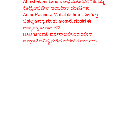
Abhishek ambarish: ಅಭಿಮಾನಿಗಳಿಗೆ ಸಿಹಿಸುದ್ದಿ
ಕೊಟ್ಟ ಅಭಿಷೇಕ್ ಅಂಬರೀಷ್ ದಂಪತಿಗಳು
Actor Ravindra Mahalakshmi: ಮಲಗಿದ್ರು
ಬಿಡಲ್ಲ ಅದನ್ನ ಮಾಡು ಅಂತಾರೆ, ಗಂಡನ ಈ
ಅಭ್ಯಾಸಕ್ಕೆ ಸುಸ್ತಾದ ನಟಿ
Darshan: ನಟ ದರ್ಶನ್ ಜಲಿನಿಂದ ರಿಲೀಸ್
ಆಗ್ತಾರಾ? ಭವಿಷ್ಯ ನುಡಿದ ಕೌಡೇಪಿರ ಲಾಲಸಾಬ