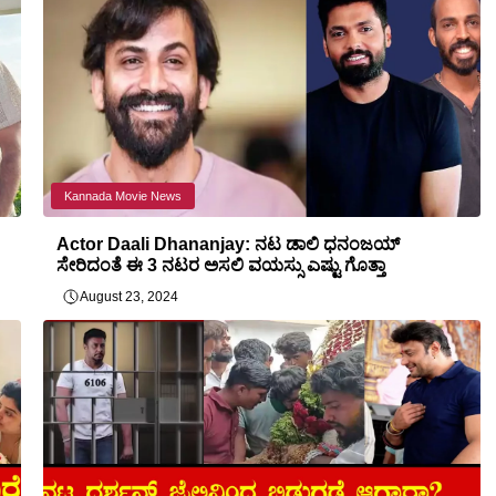
Kannada Movie News
Actor Daali Dhananjay: ನಟ ಡಾಲಿ ಧನಂಜಯ್
ಸೇರಿದಂತೆ ಈ 3 ನಟರ ಅಸಲಿ ವಯಸ್ಸು ಎಷ್ಟು ಗೊತ್ತಾ
August 23, 2024