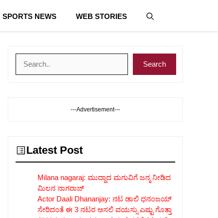
SPORTS NEWS
WEB STORIES
Search
Search
---Advertisement---
Latest Post
Milana nagaraj: ಮುದ್ದಾದ ಮಗುವಿಗೆ ಜನ್ಮ ನೀಡಿದ
ಮಿಲನ ನಾಗರಾಜ್
Actor Daali Dhananjay: ನಟ ಡಾಲಿ ಧನಂಜಯ್
ಸೇರಿದಂತೆ ಈ 3 ನಟರ ಅಸಲಿ ವಯಸ್ಸು ಎಷ್ಟು ಗೊತ್ತಾ