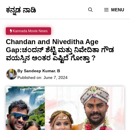
Skip
ಕನ್ನಡ ನಾಡಿ
MENU
to
content
Kannada Movie News
Chandan and Niveditha Age
Gap:ಚಂದನ್ ಶೆಟ್ಟಿ ಮತ್ತು ನಿವೇದಿತಾ ಗೌಡ
ವಯಸ್ಸಿನ ಅಂತರ ಎಷ್ಟಿದೆ ಗೋತ್ತಾ ?
By
Sandeep Kumar. B
Published on:
June 7, 2024