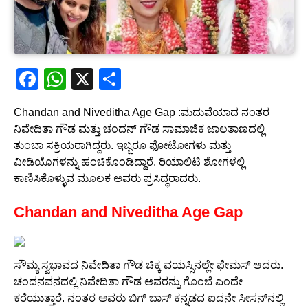
F
W
X
S
a
h
h
Chandan and Niveditha Age Gap :ಮದುವೆಯಾದ ನಂತರ
c
at
ar
ನಿವೇದಿತಾ ಗೌಡ ಮತ್ತು ಚಂದನ್ ಗೌಡ ಸಾಮಾಜಿಕ ಜಾಲತಾಣದಲ್ಲಿ
e
s
e
ತುಂಬಾ ಸಕ್ರಿಯರಾಗಿದ್ದರು. ಇಬ್ಬರೂ ಫೋಟೋಗಳು ಮತ್ತು
b
A
ವೀಡಿಯೊಗಳನ್ನು ಹಂಚಿಕೊಂಡಿದ್ದಾರೆ. ರಿಯಾಲಿಟಿ ಶೋಗಳಲ್ಲಿ
ಕಾಣಿಸಿಕೊಳ್ಳುವ ಮೂಲಕ ಅವರು ಪ್ರಸಿದ್ಧರಾದರು.
o
p
o
p
Chandan and Niveditha Age Gap
k
ಸೌಮ್ಯ ಸ್ವಭಾವದ ನಿವೇದಿತಾ ಗೌಡ ಚಿಕ್ಕ ವಯಸ್ಸಿನಲ್ಲೇ ಫೇಮಸ್ ಆದರು.
ಚಂದನವನದಲ್ಲಿ ನಿವೇದಿತಾ ಗೌಡ ಅವರನ್ನು ಗೊಂಬೆ ಎಂದೇ
ಕರೆಯುತ್ತಾರೆ. ನಂತರ ಅವರು ಬಿಗ್ ಬಾಸ್ ಕನ್ನಡದ ಐದನೇ ಸೀಸನ್‌ನಲ್ಲಿ