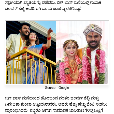
ಸ್ಪರ್ಧಿಯಾಗಿ ಖ್ಯಾತಿಯನ್ನು ಪಡೆದರು. ಬಿಗ್ ಬಾಸ್ ಮನೆಯಲ್ಲಿ ಗಾಯಕ
ಚಂದನ್ ಶೆಟ್ಟಿ ಅವರಿಗಾಗಿ ಒಂದು ಹಾಡನ್ನು ರಚಿಸಿದ್ದಾರೆ.
Source : Google
ಬಿಗ್ ಬಾಸ್ ಮನೆಯಿಂದ ಹೊರಬಂದ ನಂತರ ಚಂದನ್ ಶೆಟ್ಟಿ ಮತ್ತು
ನಿವೇದಿತಾ ತುಂಬಾ ಆತ್ಮೀಯರಾದರು. ಅವರು ಹೆಚ್ಚು ಹೆಚ್ಚು ಭೇಟಿ ನೀಡಲು
ಪ್ರಾರಂಭಿಸಿದರು. ಇಬ್ಬರೂ ಆಗಾಗ ಸಾಮಾಜಿಕ ಜಾಲತಾಣಗಳಲ್ಲಿ ಒಟ್ಟಿಗೆ