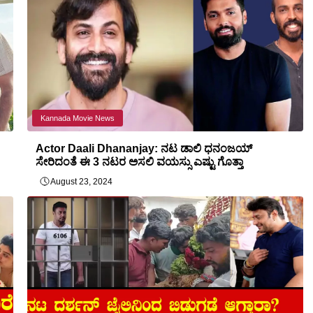
Kannada Movie News
Actor Daali Dhananjay: ನಟ ಡಾಲಿ ಧನಂಜಯ್
ಸೇರಿದಂತೆ ಈ 3 ನಟರ ಅಸಲಿ ವಯಸ್ಸು ಎಷ್ಟು ಗೊತ್ತಾ
August 23, 2024