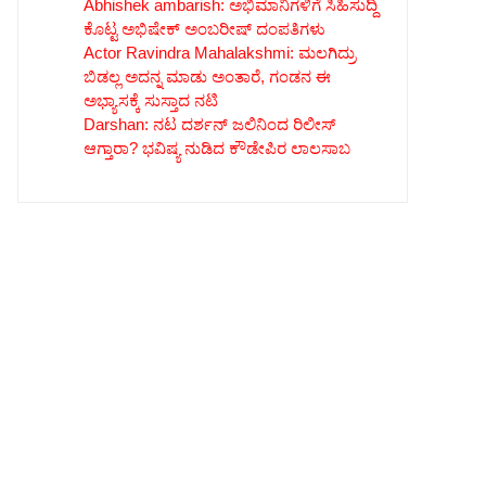
Abhishek ambarish: ಅಭಿಮಾನಿಗಳಿಗೆ ಸಿಹಿಸುದ್ದಿ
ಕೊಟ್ಟ ಅಭಿಷೇಕ್ ಅಂಬರೀಷ್ ದಂಪತಿಗಳು
Actor Ravindra Mahalakshmi: ಮಲಗಿದ್ರು
ಬಿಡಲ್ಲ ಅದನ್ನ ಮಾಡು ಅಂತಾರೆ, ಗಂಡನ ಈ
ಅಭ್ಯಾಸಕ್ಕೆ ಸುಸ್ತಾದ ನಟಿ
Darshan: ನಟ ದರ್ಶನ್ ಜಲಿನಿಂದ ರಿಲೀಸ್
ಆಗ್ತಾರಾ? ಭವಿಷ್ಯ ನುಡಿದ ಕೌಡೇಪಿರ ಲಾಲಸಾಬ