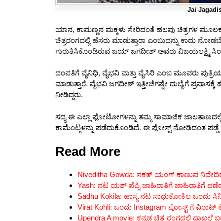
Jai Jagadi
ಯಾನ, ಕಾಮಣ್ಣನ ಮಕ್ಕಳು ಸೇರಿದಂತೆ ಹಲವು ಚಿತ್ರಗಳ ಮೂಲಕ ಬಣ
ಚಿತ್ರರಂಗದಲ್ಲಿ ಹೆಸರು ಮಾಡುತ್ತಾರಾ ಎಂಬುದನ್ನು ಕಾದು ನೋಡಬೇಕ
ಗುರುತಿಸಿಕೊಂಡಿರುವ ಜಯ್ ಜಗದೀಶ್ ಅವರು ವಿಜಯಲಕ್ಷ್ಮಿ ಸಿಂಗ್
ದಂಪತಿಗೆ ವೈನಿಧಿ, ವೈಭವಿ ಮತ್ತು ವೈಸಿರಿ ಎಂಬ ಮೂವರು ಪುತ್ರಿಯ
ಮಾಡುತ್ತಾರೆ. ವೈಭವಿ ಜಗದೀಶ್ ಇತ್ತೀಚೆಗಷ್ಟೇ ದುಬೈಗೆ ಪ್ರವಾಸಕ್
ನೀಡಿದ್ದರು.
ಸದ್ಯ ಈ ಎಲ್ಲಾ ಫೋಟೋಗಳನ್ನು ತಮ್ಮ ಸಾಮಾಜಿಕ ಜಾಲತಾಣದಲ್ಲಿ 
ಕಾಮೆಂಟ್ಗಳನ್ನು ಪಡೆದುಕೊಂಡಿದೆ. ಈ ಪೋಸ್ಟ್ ನೋಡಿದಂತ ಪಡ್ಡೆ ಹು
Read More
Niveditha Gowda: ಸಕತ್ ಯಂಗ್ ಕಾಣುವ ನಿವೇದಿತಾ
Yash: ನಟ ಯಶ್ ಪೆಪ್ಸಿ ಜಾಹಿರಾತಿಗೆ ಜಾಹಿರಾತಿಗೆ ಪಡ
Sadhu Kokila: ಹಾಸ್ಯ ನಟ ಸಾಧುಕೋಕಿಲ ಒಂದು ಸಿನಿಮ
Virat Kohli: ಒಂದು Instagram ಪೋಸ್ಟ್ ಗೆ ವಿರಾಟ್ ಕೊ
Upendra A movie: ಕನ್ನಡ ಚಿತ್ರ ರಂಗದಲ್ಲಿ ದಾಖಲೆ ಬರೆದ