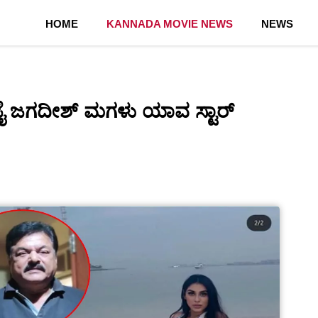
HOME
KANNADA MOVIE NEWS
NEWS
ೈ ಜಗದೀಶ್ ಮಗಳು ಯಾವ ಸ್ಟಾರ್