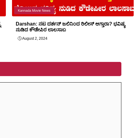
Kannada Movie News
ನ
Darshan: ನಟ ದರ್ಶನ್ ಜಲಿನಿಂದ ರಿಲೀಸ್ ಆಗ್ತಾರಾ? ಭವಿಷ್ಯ
ನುಡಿದ ಕೌಡೇಪಿರ ಲಾಲಸಾಬ
August 2, 2024