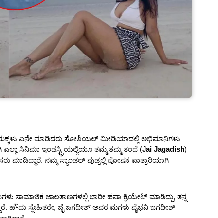
ಟಿಗಳ ಮಕ್ಕಳು ಏನೇ ಮಾಡಿದರು ಸೋಶಿಯಲ್ ಮೀಡಿಯಾದಲ್ಲಿ ಅಭಿಮಾನಿಗಳು
ಿ ಎಲ್ಲಾ ಸಿನಿಮಾ ಇಂಡಸ್ಟ್ರಿಯಲ್ಲಿಯೂ ತಮ್ಮ ತಮ್ಮ ತಂದೆ (
Jai Jagadish
)
ಮಾಡಿದ್ದಾರೆ. ನಮ್ಮ ಸ್ಯಾಂಡಲ್ ವುಡ್ನಲ್ಲಿ ಪೋಷಕ ಪಾತ್ರಾರಿಯಾಗಿ
ು ಸಾಮಾಜಿಕ ಜಾಲತಾಣಗಳಲ್ಲಿ ಭಾರೀ ಹವಾ ಕ್ರಿಯೇಟ್ ಮಾಡಿದ್ದು, ತನ್ನ
ದ್ದಾರೆ. ಹೌದು ಸ್ನೇಹಿತರೇ, ಜೈ ಜಗದೀಶ್ ಅವರ ಮಗಳು ವೈಭವಿ ಜಗದೀಶ್
ಗಿದ್ದಾರೆ.