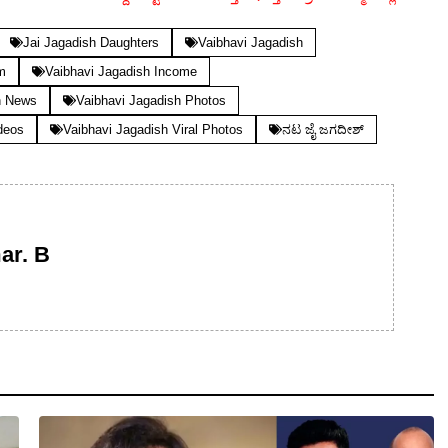
Jai Jagadish Daughters
Vaibhavi Jagadish
m
Vaibhavi Jagadish Income
h News
Vaibhavi Jagadish Photos
deos
Vaibhavi Jagadish Viral Photos
ನಟ ಜೈ ಜಗದೀಶ್
ar. B