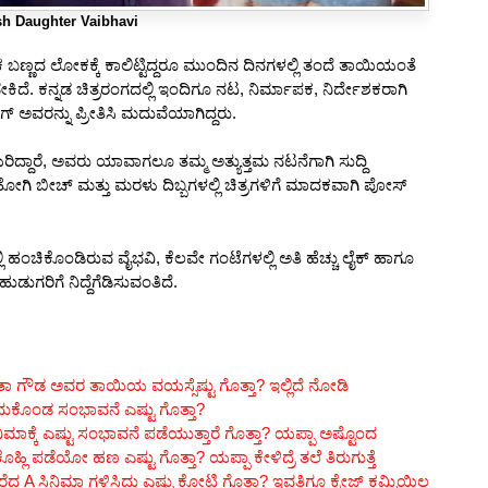
sh Daughter Vaibhavi
್ಣದ ಲೋಕಕ್ಕೆ ಕಾಲಿಟ್ಟಿದ್ದರೂ ಮುಂದಿನ ದಿನಗಳಲ್ಲಿ ತಂದೆ ತಾಯಿಯಂತೆ
ಿದೆ. ಕನ್ನಡ ಚಿತ್ರರಂಗದಲ್ಲಿ ಇಂದಿಗೂ ನಟ, ನಿರ್ಮಾಪಕ, ನಿರ್ದೇಶಕರಾಗಿ
 ಅವರನ್ನು ಪ್ರೀತಿಸಿ ಮದುವೆಯಾಗಿದ್ದರು.
ರಿದ್ದಾರೆ, ಅವರು ಯಾವಾಗಲೂ ತಮ್ಮ ಅತ್ಯುತ್ತಮ ನಟನೆಗಾಗಿ ಸುದ್ದಿ
ಕೆ ಹೋಗಿ ಬೀಚ್ ಮತ್ತು ಮರಳು ದಿಬ್ಬಗಳಲ್ಲಿ ಚಿತ್ರಗಳಿಗೆ ಮಾದಕವಾಗಿ ಪೋಸ್
ಹಂಚಿಕೊಂಡಿರುವ ವೈಭವಿ, ಕೆಲವೇ ಗಂಟೆಗಳಲ್ಲಿ ಅತಿ ಹೆಚ್ಚು ಲೈಕ್ ಹಾಗೂ
ಡುಗರಿಗೆ ನಿದ್ದೆಗೆಡಿಸುವಂತಿದೆ.
 ಗೌಡ ಅವರ ತಾಯಿಯ ವಯಸ್ಸೆಷ್ಟು ಗೊತ್ತಾ? ಇಲ್ಲಿದೆ ನೋಡಿ
ೆದುಕೊಂಡ ಸಂಭಾವನೆ ಎಷ್ಟು ಗೊತ್ತಾ?
ಾಕ್ಕೆ ಎಷ್ಟು ಸಂಭಾವನೆ ಪಡೆಯುತ್ತಾರೆ ಗೊತ್ತಾ? ಯಪ್ಪಾ ಅಷ್ಟೊಂದ
ಹ್ಲಿ ಪಡೆಯೋ ಹಣ ಎಷ್ಟು ಗೊತ್ತಾ? ಯಪ್ಪಾ ಕೇಳಿದ್ರೆ ತಲೆ ತಿರುಗುತ್ತೆ
 A ಸಿನಿಮಾ ಗಳಿಸಿದ್ದು ಎಷ್ಟು ಕೋಟಿ ಗೊತ್ತಾ? ಇವತ್ತಿಗೂ ಕ್ರೇಜ್ ಕಮ್ಮಿಯಿಲ್ಲ