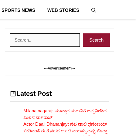
SPORTS NEWS
WEB STORIES
Search
Search
---Advertisement---
Latest Post
Milana nagaraj: ಮುದ್ದಾದ ಮಗುವಿಗೆ ಜನ್ಮ ನೀಡಿದ
ಮಿಲನ ನಾಗರಾಜ್
Actor Daali Dhananjay: ನಟ ಡಾಲಿ ಧನಂಜಯ್
ಸೇರಿದಂತೆ ಈ 3 ನಟರ ಅಸಲಿ ವಯಸ್ಸು ಎಷ್ಟು ಗೊತ್ತಾ