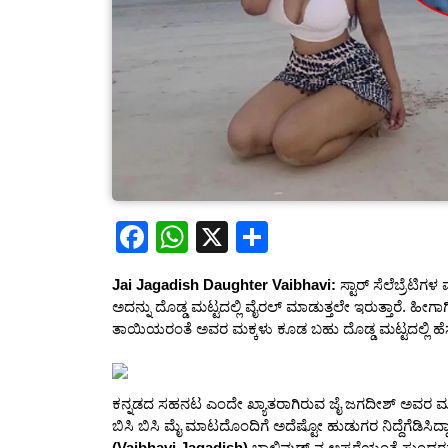
F
W
X
S
a
h
h
Jai Jagadish Daughter Vaibhavi:
ಸ್ಟಾರ್ ಸೆಲೆಬ್ರೆ
c
at
ar
ಅದನ್ನು ದೊಡ್ಡ ಮಟ್ಟದಲ್ಲಿ ವೈರಲ್ ಮಾಡುತ್ತಲೇ ಇರುತ್ತಾರೆ. ಹೀಗಾಗ
e
s
e
ತಾಯಿಯರಂತೆ ಅವರ ಮಕ್ಕಳು ಕೂಡ ಬಹು ದೊಡ್ಡ ಮಟ್ಟದಲ್ಲಿ ಹೆಸರು 
b
A
o
p
ಕನ್ನಡದ ಸಹನಟ ಎಂದೇ ಖ್ಯಾತರಾಗಿರುವ ಜೈ ಜಗದೀಶ್ ಅವರ ಮಗಳ
o
p
ಬಿಸಿ ಬಿಸಿ ಮೈ ಮಾಟದೊಂದಿಗೆ ಅದೆಷ್ಟೋ ಹುಡುಗರ ನಿದ್ದೆಗೆಡಿಸಿ
(Vaibhavi Jagadish)
ಬಾಲಿವುಡ್ ನ ಅಪ್ಸರೆಯಂತೆ ಸುಂದರವಾ