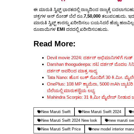
ಈ ಮಾರುತಿ ಸ್ವಿಫ್ಟ್ ಭಾರತದಲ್ಲಿ ರಾಜ್ಯದಿಂದ ರಾಜ್ಯಕ್ಕೆ ಬದಲಾಗಬ
ಚಕ್ರಗಳ ಆನ್ ರೋಡ್ ಬೆಲೆ ರೂ.
7,50,000
ತಲುಪಬಹುದು. ಇ
ಮಾರುತಿ ಸ್ವಿಫ್ಟ್ ಕಾರನ್ನು ಖರೀದಿಸಲು ಬಯಸಿದರೆ ಹೆಚ್ಚು ಹಣವಿಲ್ಲ
ರೂಪಾಯಿಗಳ
EMI
ದರದಲ್ಲಿ ಖರೀದಿಸಬಹುದು.
Read More:
Devil movie 2024: ದರ್ಶನ್ ಅಭಿಮಾನಿಗಳಿಗೆ ಗುಡ್ ನ್ಯ
Darshan thoogudeepa: ನಟ ದರ್ಶನ್ ಮೊದಲ ಸಿನಿಮಾ
ದರ್ಶನ್ ಅವರಿಂದ ಮಾತ್ರ ಸಾಧ್ಯ
Tata Nano: ಹೊಸ ಲುಕ್ ನೊಂದಿಗೆ 30 ಕಿ.ಮೀ. ಮೈಲ
OnePlus: 108 MP ಕ್ಯಾಮೆರಾ, 5000 mAh ಬ್ಯಾಟರ
ಬೆಲೆಯಲ್ಲಿ ಮಾರುಕಟ್ಟೆಯ ಲಭ್ಯ
Mahindra Scorpio: 31 ಕಿ,ಮೀ ಮೈಲೇಜ್ ನೀಡುವ ಜ
New Maruti Swift
New Maruti Swift 2024
New Maruti Swift 2024 New look
new maruti swif
New Maruti Swift Price
new model interior marut