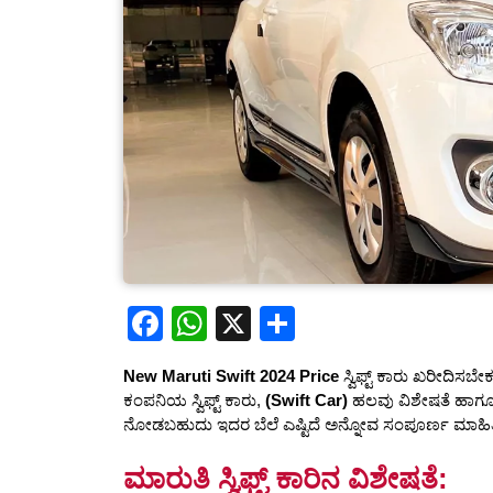
F
W
X
S
a
h
h
New Maruti Swift 2024 Price
ಸ್ವಿಫ್ಟ್ ಕಾರು ಖರೀದಿಸಬೇ
c
at
ar
ಕಂಪನಿಯ ಸ್ವಿಫ್ಟ್ ಕಾರು,
(Swift Car)
ಹಲವು ವಿಶೇಷತೆ ಹಾಗೂ ಉ
e
s
e
ನೋಡಬಹುದು ಇದರ ಬೆಲೆ ಎಷ್ಟಿದೆ ಅನ್ನೋವ ಸಂಪೂರ್ಣ ಮಾಹಿತಿಯನ್
b
A
ಮಾರುತಿ ಸ್ವಿಫ್ಟ್ ಕಾರಿನ ವಿಶೇಷತೆ: