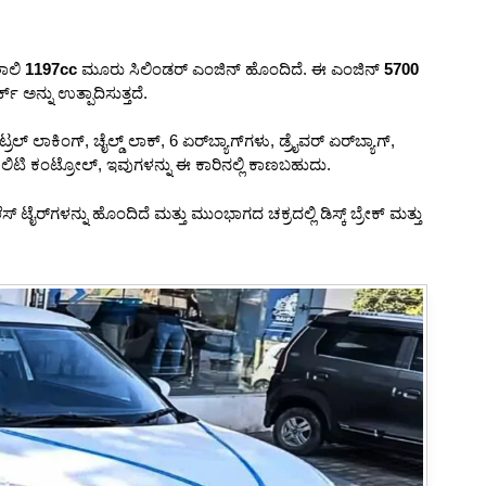
ಶಾಲಿ
1197cc
ಮೂರು ಸಿಲಿಂಡರ್ ಎಂಜಿನ್ ಹೊಂದಿದೆ. ಈ ಎಂಜಿನ್
5700
ಕ್ ಅನ್ನು ಉತ್ಪಾದಿಸುತ್ತದೆ.
ರಲ್ ಲಾಕಿಂಗ್, ಚೈಲ್ಡ್ ಲಾಕ್, 6 ಏರ್‌ಬ್ಯಾಗ್‌ಗಳು, ಡ್ರೈವರ್ ಏರ್‌ಬ್ಯಾಗ್,
 ಸ್ಟೆಬಿಲಿಟಿ ಕಂಟ್ರೋಲ್, ಇವುಗಳನ್ನು ಈ ಕಾರಿನಲ್ಲಿ ಕಾಣಬಹುದು.
ಲೆಸ್ ಟೈರ್‌ಗಳನ್ನು ಹೊಂದಿದೆ ಮತ್ತು ಮುಂಭಾಗದ ಚಕ್ರದಲ್ಲಿ ಡಿಸ್ಕ್ ಬ್ರೇಕ್ ಮತ್ತು