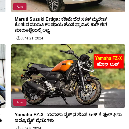
Auto
Maruti Suzuki Ertiga: ಕಡಿಮೆ ಬೆಲೆ ಸಕತ್ ಮೈಲೇಜ್
ಕೊಡುವ ಮಾರುತಿ ಕಂಪನಿಯ ಹೊಸ ಫ್ಯಾಮಿಲಿ ಕಾರ್ ಈಗ
ಮಾರುಕಟ್ಟೆಯಲ್ಲಿ ಲಭ್ಯ
June 21, 2024
Auto
ೀ
Yamaha FZ-X: ಯಮಹಾ ಬೈಕ್ ನ ಹೊಸ ಲುಕ್ ಗೆ ಫುಲ್ ಫಿದಾ
ಿ
ಆದ್ರೂ ಬೈಕ್ ಪ್ರೇಮಿಗಳು
June 8, 2024