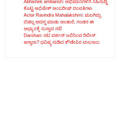
Abhishek ambarish: ಅಭಿಮಾನಿಗಳಿಗೆ ಸಿಹಿಸುದ್ದಿ
ಕೊಟ್ಟ ಅಭಿಷೇಕ್ ಅಂಬರೀಷ್ ದಂಪತಿಗಳು
Actor Ravindra Mahalakshmi: ಮಲಗಿದ್ರು
ಬಿಡಲ್ಲ ಅದನ್ನ ಮಾಡು ಅಂತಾರೆ, ಗಂಡನ ಈ
ಅಭ್ಯಾಸಕ್ಕೆ ಸುಸ್ತಾದ ನಟಿ
Darshan: ನಟ ದರ್ಶನ್ ಜಲಿನಿಂದ ರಿಲೀಸ್
ಆಗ್ತಾರಾ? ಭವಿಷ್ಯ ನುಡಿದ ಕೌಡೇಪಿರ ಲಾಲಸಾಬ