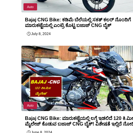
Auto
Bajaj CNG Bike: ಕಡಿಮೆ ಬೆಲೆಯಲ್ಲಿ ಸಕತ್ ಕಲರ್ ನೊಂದಿಗೆ
ಮಾರುಕಟ್ಟೆಯಲ್ಲಿ ಎಂಟ್ರಿ ಕೊಟ್ಟ ಬಜಾಜ್ CNG ಬೈಕ್
July 8, 2024
Auto
Bajaj CNG Bike: ಮಾರುಕಟ್ಟೆಯಲ್ಲಿ ಲಗ್ಗೆ ಇಡಲಿದೆ 120 ಕಿ.ಮ
ಮೈಲೇಜ್ ಕೊಡುವ ಬಜಾಜ್ CNG ಬೈಕ್! ವಿಶೇಷತೆ ಇಲ್ಲಿದೆ ನೋಡ
June 8, 2024