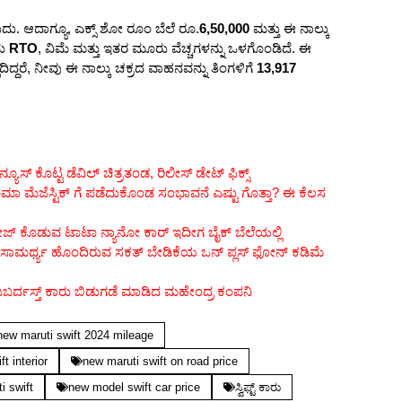
ಹುದು. ಆದಾಗ್ಯೂ, ಎಕ್ಸ್ ಶೋ ರೂಂ ಬೆಲೆ ರೂ.
6,50,000
ಮತ್ತು ಈ ನಾಲ್ಕು
ದು
RTO
, ವಿಮೆ ಮತ್ತು ಇತರ ಮೂರು ವೆಚ್ಚಗಳನ್ನು ಒಳಗೊಂಡಿದೆ. ಈ
ದಿದ್ದರೆ, ನೀವು ಈ ನಾಲ್ಕು ಚಕ್ರದ ವಾಹನವನ್ನು ತಿಂಗಳಿಗೆ
13,917
ೂಸ್ ಕೊಟ್ಟ ಡೆವಿಲ್ ಚಿತ್ರತಂಡ, ರಿಲೀಸ್ ಡೇಟ್ ಫಿಕ್ಸ್
 ಮೆಜೆಸ್ಟಿಕ್ ಗೆ ಪಡೆದುಕೊಂಡ ಸಂಭಾವನೆ ಎಷ್ಟು ಗೊತ್ತಾ? ಈ ಕೆಲಸ
ೇಜ್ ಕೊಡುವ ಟಾಟಾ ನ್ಯಾನೋ ಕಾರ್ ಇದೀಗ ಬೈಕ್ ಬೆಲೆಯಲ್ಲಿ
ಿ ಸಾಮರ್ಥ್ಯ ಹೊಂದಿರುವ ಸಕತ್ ಬೇಡಿಕೆಯ ಒನ್ ಪ್ಲಸ್ ಫೋನ್ ಕಡಿಮೆ
ಬರ್ದಸ್ತ್ ಕಾರು ಬಿಡುಗಡೆ ಮಾಡಿದ ಮಹೇಂದ್ರ ಕಂಪನಿ
new maruti swift 2024 mileage
t interior
new maruti swift on road price
i swift
new model swift car price
ಸ್ವಿಫ್ಟ್ ಕಾರು