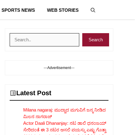
SPORTS NEWS
WEB STORIES
Search
Search
---Advertisement---
Latest Post
Milana nagaraj: ಮುದ್ದಾದ ಮಗುವಿಗೆ ಜನ್ಮ ನೀಡಿದ
ಮಿಲನ ನಾಗರಾಜ್
Actor Daali Dhananjay: ನಟ ಡಾಲಿ ಧನಂಜಯ್
ಸೇರಿದಂತೆ ಈ 3 ನಟರ ಅಸಲಿ ವಯಸ್ಸು ಎಷ್ಟು ಗೊತ್ತಾ