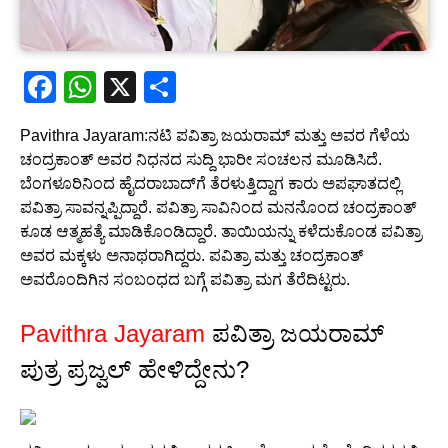
F
W
X
S
a
h
h
Pavithra Jayaram:ನಟಿ ಪವಿತ್ರಾ ಜಯರಾಮ್ ಮತ್ತು ಅವರ ಗೆಳೆಯ
c
at
ar
ಚಂದ್ರಕಾಂತ್ ಅವರ ನಿಧನದ ಸುದ್ದಿ ಭಾರೀ ಸಂಚಲನ ಮೂಡಿಸಿದೆ.
e
s
e
ಬೆಂಗಳೂರಿನಿಂದ ಹೈದರಾಬಾದ್‌ಗೆ ತೆರಳುತ್ತಿದ್ದಾಗ ಕಾರು ಅಪಘಾತದಲ್ಲಿ
b
A
ಪವಿತ್ರಾ ಸಾವನ್ನಪ್ಪಿದ್ದಾರೆ. ಪವಿತ್ರಾ ಸಾವಿನಿಂದ ಮನನೊಂದ ಚಂದ್ರಕಾಂತ್
ಕೂಡ ಆತ್ಮಹತ್ಯೆ ಮಾಡಿಕೊಂಡಿದ್ದಾರೆ. ತಾಯಿಯನ್ನು ಕಳೆದುಕೊಂಡ ಪವಿತ್ರಾ
o
p
ಅವರ ಮಕ್ಕಳು ಅನಾಥರಾಗಿದ್ದರು. ಪವಿತ್ರಾ ಮತ್ತು ಚಂದ್ರಕಾಂತ್
o
p
ಅವರೊಂದಿಗಿನ ಸಂಬಂಧದ ಬಗ್ಗೆ ಪವಿತ್ರಾ ಮಗ ತೆರೆದಿಟ್ಟರು.
k
Pavithra Jayaram
ಪವಿತ್ರಾ ಜಯರಾಮ್
ಪುತ್ರ ಪ್ರಜ್ವಲ್ ಹೇಳಿದ್ದೇನು?