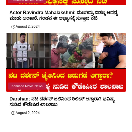
Actor Ravindra Mahalakshmi: ಮಲಗಿದ್ರು ಬಿಡಲ್ಲ ಅದನ್ನ
ಮಾಡು ಅಂತಾರೆ, ಗಂಡನ ಈ ಅಭ್ಯಾಸಕ್ಕೆ ಸುಸ್ತಾದ ನಟಿ
August 2, 2024
Kannada Movie News
Darshan: ನಟ ದರ್ಶನ್ ಜಲಿನಿಂದ ರಿಲೀಸ್ ಆಗ್ತಾರಾ? ಭವಿಷ್ಯ
ನುಡಿದ ಕೌಡೇಪಿರ ಲಾಲಸಾಬ
August 2, 2024