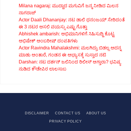
Milana nagaraj: ಮುದ್ದಾದ ಮಗುವಿಗೆ ಜನ್ಮ ನೀಡಿದ ಮಿಲನ
ನಾಗರಾಜ್
Actor Daali Dhananjay: ನಟ ಡಾಲಿ ಧನಂಜಯ್ ಸೇರಿದಂತೆ
ಈ 3 ನಟರ ಅಸಲಿ ವಯಸ್ಸು ಎಷ್ಟು ಗೊತ್ತಾ
Abhishek ambarish: ಅಭಿಮಾನಿಗಳಿಗೆ ಸಿಹಿಸುದ್ದಿ ಕೊಟ್ಟ
ಅಭಿಷೇಕ್ ಅಂಬರೀಷ್ ದಂಪತಿಗಳು
Actor Ravindra Mahalakshmi: ಮಲಗಿದ್ರು ಬಿಡಲ್ಲ ಅದನ್ನ
ಮಾಡು ಅಂತಾರೆ, ಗಂಡನ ಈ ಅಭ್ಯಾಸಕ್ಕೆ ಸುಸ್ತಾದ ನಟಿ
Darshan: ನಟ ದರ್ಶನ್ ಜಲಿನಿಂದ ರಿಲೀಸ್ ಆಗ್ತಾರಾ? ಭವಿಷ್ಯ
ನುಡಿದ ಕೌಡೇಪಿರ ಲಾಲಸಾಬ
DISCLAIMER
CONTACT US
ABOUT US
PRIVACY
POLICY