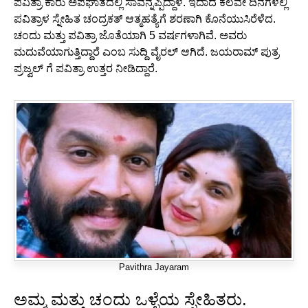
ಪವಿತ್ರಾ ಕಾರು ಅಪಘಾತದಲ್ಲಿ ಸಾವನ್ನಪ್ಪಿದ್ದಾಳೆ. ಇದಾದ ಕೆಲವೇ ದಿನಗಳಲ್ಲಿ
ಪವಿತ್ರಾಳ ಸ್ನೇಹಿತ ಚಂದ್ರಕತ್ ಆತ್ಮಹತ್ಯೆಗೆ ಶರಣಾಗಿ ಕೊನೆಯುಸಿರೆಳೆದ.
ಚಂದು ಮತ್ತು ಪವಿತ್ರಾ ಜೊತೆಯಾಗಿ 5 ವರ್ಷಗಳಾಗಿವೆ. ಅವರು
ಮದುವೆಯಾಗುತ್ತಿದ್ದಾರೆ ಎಂಬ ಸುದ್ದಿ ವೈರಲ್ ಆಗಿದೆ. ಜಯರಾಮ್ ಪುತ್ರ
ಪ್ರಜ್ವಲ್ ಗೆ ಪವಿತ್ರಾ ಉತ್ತರ ನೀಡಿದ್ದಾರೆ.
Pavithra Jayaram
ಅಮ್ಮ ಮತ್ತು ಚಂದು ಒಳ್ಳೆಯ ಸ್ನೇಹಿತರು.