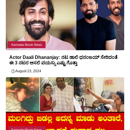
Kannada Movie News
Actor Daali Dhananjay: ನಟ ಡಾಲಿ ಧನಂಜಯ್ ಸೇರಿದಂತೆ
ಈ 3 ನಟರ ಅಸಲಿ ವಯಸ್ಸು ಎಷ್ಟು ಗೊತ್ತಾ
August 23, 2024
Kannada Movie News