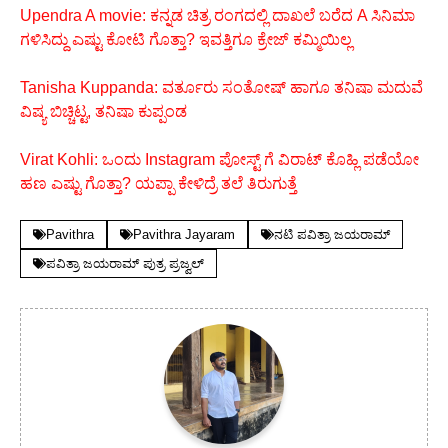
Upendra A movie: ಕನ್ನಡ ಚಿತ್ರ ರಂಗದಲ್ಲಿ ದಾಖಲೆ ಬರೆದ A ಸಿನಿಮಾ
ಗಳಿಸಿದ್ದು ಎಷ್ಟು ಕೋಟಿ ಗೊತ್ತಾ? ಇವತ್ತಿಗೂ ಕ್ರೇಜ್ ಕಮ್ಮಿಯಿಲ್ಲ
Tanisha Kuppanda: ವರ್ತೂರು ಸಂತೋಷ್ ಹಾಗೂ ತನಿಷಾ ಮದುವೆ
ವಿಷ್ಯ ಬಿಚ್ಚಿಟ್ಟ, ತನಿಷಾ ಕುಪ್ಪಂಡ
Virat Kohli: ಒಂದು Instagram ಪೋಸ್ಟ್ ಗೆ ವಿರಾಟ್ ಕೊಹ್ಲಿ ಪಡೆಯೋ
ಹಣ ಎಷ್ಟು ಗೊತ್ತಾ? ಯಪ್ಪಾ ಕೇಳಿದ್ರೆ ತಲೆ ತಿರುಗುತ್ತೆ
Pavithra
Pavithra Jayaram
ನಟಿ ಪವಿತ್ರಾ ಜಯರಾಮ್
ಪವಿತ್ರಾ ಜಯರಾಮ್ ಪುತ್ರ ಪ್ರಜ್ವಲ್