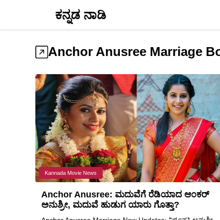
Skip
ಕನ್ನಡ ನಾಡಿ
to
content
Anchor Anusree Marriage B
Kannada Movie News
Anchor Anusree: ಮದುವೆಗೆ ರೆಡಿಯಾದ ಆಂಕರ್
ಅನುಶ್ರೀ, ಮದುವೆ ಹುಡುಗ ಯಾರು ಗೊತ್ತಾ?