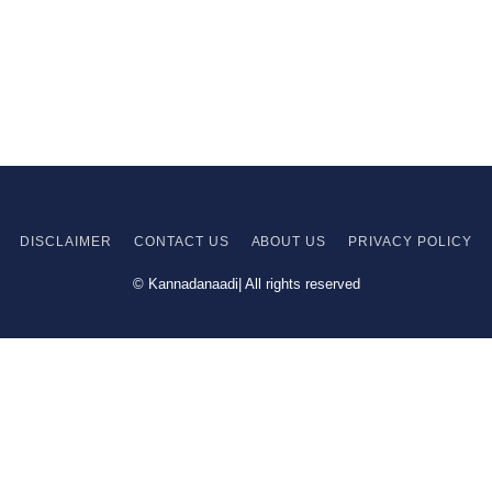
DISCLAIMER
CONTACT US
ABOUT US
PRIVACY
POLICY
© Kannadanaadi| All rights reserved