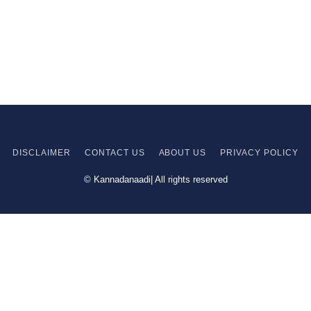
DISCLAIMER
CONTACT US
ABOUT US
PRIVACY
POLICY
© Kannadanaadi| All rights reserved