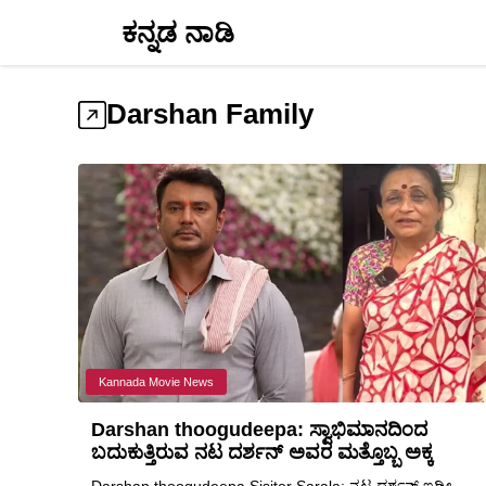
Skip
ಕನ್ನಡ ನಾಡಿ
to
content
Darshan Family
Kannada Movie News
Darshan thoogudeepa: ಸ್ವಾಭಿಮಾನದಿಂದ
ಬದುಕುತ್ತಿರುವ ನಟ ದರ್ಶನ್ ಅವರ ಮತ್ತೊಬ್ಬ ಅಕ್ಕ