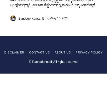
Milana Nagaraj: ಮಿಲನಾ ಮತ್ತು ಕೃಷ್ಣ ಈಗ ತಮ್ಮ ಮೊದಲ ಮಗುವಿನ
ನಿರೀಕ್ಷೆಯಲ್ಲಿದ್ದಾರೆ. ಮಿಲಾನಾ ಸೆಪ್ಟೆಂಬರ್‌ನಲ್ಲಿ ಮಗುವಿಗೆ ಜನ್ಮ ನೀಡಲಿದ್ದಾರೆ.
...
Sandeep Kumar. B
May 10, 2024
DISCLAIMER
CONTACT US
ABOUT US
PRIVACY
POLICY
© Kannadanaadi| All rights reserved