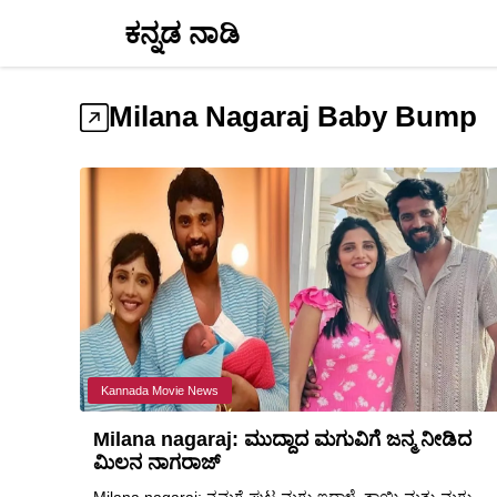
Skip
ಕನ್ನಡ ನಾಡಿ
to
content
Milana Nagaraj Baby Bump
Kannada Movie News
Milana nagaraj: ಮುದ್ದಾದ ಮಗುವಿಗೆ ಜನ್ಮ ನೀಡಿದ
ಮಿಲನ ನಾಗರಾಜ್