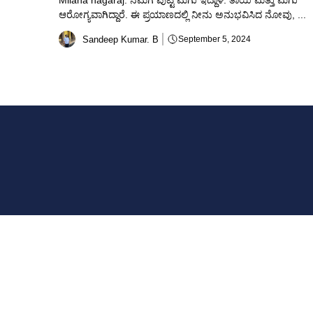
Milana nagaraj: ನಮಗೆ ಪುಟ್ಟ ಮಗು ಇದ್ದಾಳೆ. ತಾಯಿ ಮತ್ತು ಮಗು
ಆರೋಗ್ಯವಾಗಿದ್ದಾರೆ. ಈ ಪ್ರಯಾಣದಲ್ಲಿ ನೀನು ಅನುಭವಿಸಿದ ನೋವು, ...
Sandeep Kumar. B
September 5, 2024