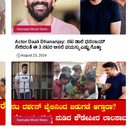
Kannada Movie News
Actor Daali Dhananjay: ನಟ ಡಾಲಿ ಧನಂಜಯ್
ಸೇರಿದಂತೆ ಈ 3 ನಟರ ಅಸಲಿ ವಯಸ್ಸು ಎಷ್ಟು ಗೊತ್ತಾ
August 23, 2024
Kannada Movie News