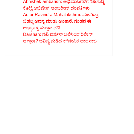
Abhishek ambarish: ಅಭಿಮಾನಿಗಳಿಗೆ ಸಿಹಿಸುದ್ದಿ
ಕೊಟ್ಟ ಅಭಿಷೇಕ್ ಅಂಬರೀಷ್ ದಂಪತಿಗಳು
Actor Ravindra Mahalakshmi: ಮಲಗಿದ್ರು
ಬಿಡಲ್ಲ ಅದನ್ನ ಮಾಡು ಅಂತಾರೆ, ಗಂಡನ ಈ
ಅಭ್ಯಾಸಕ್ಕೆ ಸುಸ್ತಾದ ನಟಿ
Darshan: ನಟ ದರ್ಶನ್ ಜಲಿನಿಂದ ರಿಲೀಸ್
ಆಗ್ತಾರಾ? ಭವಿಷ್ಯ ನುಡಿದ ಕೌಡೇಪಿರ ಲಾಲಸಾಬ