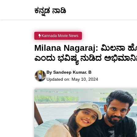
Skip
ಕನ್ನಡ ನಾಡಿ
to
content
Kannada Movie News
Milana Nagaraj: ಮಿಲನಾ ಹೊಟ
ಎಂದು ಭವಿಷ್ಯ ನುಡಿದ ಅಭಿಮಾನಿ
By
Sandeep Kumar. B
Updated on:
May 10, 2024