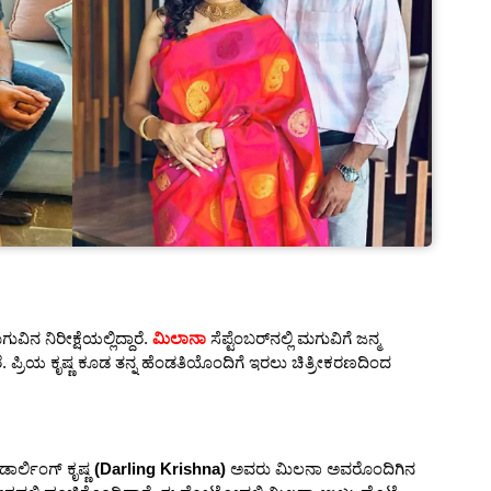
ಿನ ನಿರೀಕ್ಷೆಯಲ್ಲಿದ್ದಾರೆ.
ಮಿಲಾನಾ
ಸೆಪ್ಟೆಂಬರ್‌ನಲ್ಲಿ ಮಗುವಿಗೆ ಜನ್ಮ
ರೆ. ಪ್ರಿಯ ಕೃಷ್ಣ ಕೂಡ ತನ್ನ ಹೆಂಡತಿಯೊಂದಿಗೆ ಇರಲು ಚಿತ್ರೀಕರಣದಿಂದ
ಾರ್ಲಿಂಗ್ ಕೃಷ್ಣ
(Darling Krishna)
ಅವರು ಮಿಲನಾ ಅವರೊಂದಿಗಿನ