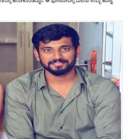
ಿವೇಶದಲ್ಲಿ ಹಂಚಿಕೊಂಡಿದ್ದಾರೆ. ಈ ಫೋಟೋದಲ್ಲಿ ಮಿಲನಾ ಉಬ್ಬು ಹೊಟ್ಟೆ