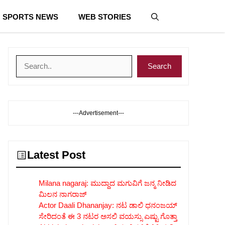
SPORTS NEWS
WEB STORIES
Search
Search
---Advertisement---
Latest Post
Milana nagaraj: ಮುದ್ದಾದ ಮಗುವಿಗೆ ಜನ್ಮ ನೀಡಿದ
ಮಿಲನ ನಾಗರಾಜ್
Actor Daali Dhananjay: ನಟ ಡಾಲಿ ಧನಂಜಯ್
ಸೇರಿದಂತೆ ಈ 3 ನಟರ ಅಸಲಿ ವಯಸ್ಸು ಎಷ್ಟು ಗೊತ್ತಾ