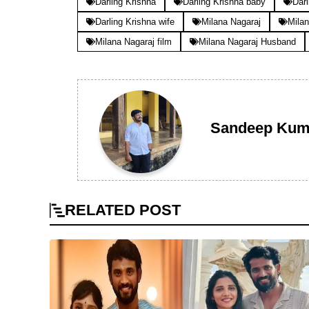
Darling Krishna
Darling Krishna baby
Darl
Darling Krishna wife
Milana Nagaraj
Milan
Milana Nagaraj film
Milana Nagaraj Husband
Sandeep Kum
RELATED
POST