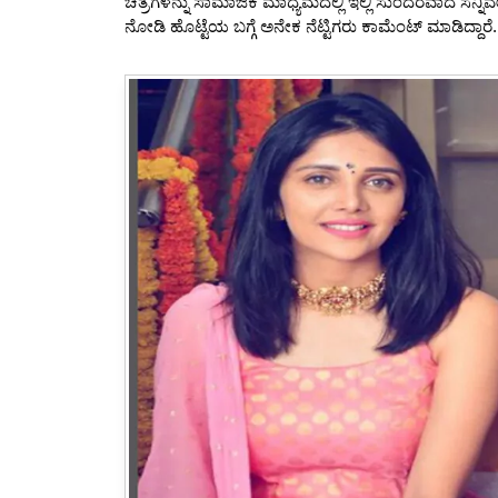
o
p
ಚಿತ್ರಗಳನ್ನು ಸಾಮಾಜಿಕ ಮಾಧ್ಯಮದಲ್ಲಿ ಇಲ್ಲಿ ಸುಂದರವಾದ ಸನ್ನ
ನೋಡಿ ಹೊಟ್ಟೆಯ ಬಗ್ಗೆ ಅನೇಕ ನೆಟ್ಟಿಗರು ಕಾಮೆಂಟ್ ಮಾಡಿದ್ದಾರೆ.
k