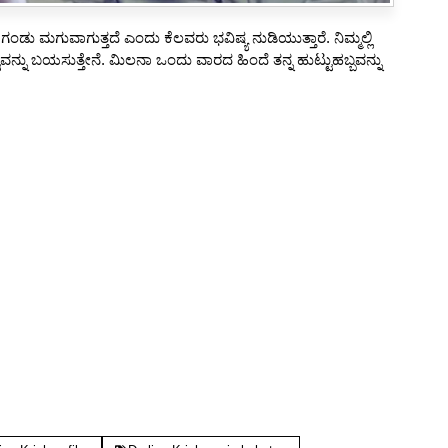
 ಮಗುವಾಗುತ್ತದೆ ಎಂದು ಕೆಲವರು ಭವಿಷ್ಯ ನುಡಿಯುತ್ತಾರೆ. ನಿಮ್ಮಲ್ಲಿ
್ನು ಬಯಸುತ್ತೇನೆ. ಮಿಲನಾ ಒಂದು ವಾರದ ಹಿಂದೆ ತನ್ನ ಹುಟ್ಟುಹಬ್ಬವನ್ನು