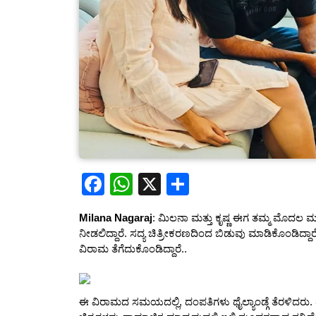
F
W
X
S
a
h
h
Milana Nagaraj
: ಮಿಲನಾ ಮತ್ತು ಕೃಷ್ಣ ಈಗ ತಮ್ಮ ಮೊದಲ ಮಗುವ
c
at
ar
ನೀಡಲಿದ್ದಾರೆ. ಸದ್ಯ ಚಿತ್ರೀಕರಣದಿಂದ ಬಿಡುವು ಮಾಡಿಕೊಂಡಿದ್ದಾ
e
s
e
ವಿರಾಮ ತೆಗೆದುಕೊಂಡಿದ್ದಾರೆ..
b
A
o
p
ಈ ವಿರಾಮದ ಸಮಯದಲ್ಲಿ, ದಂಪತಿಗಳು ಥೈಲ್ಯಾಂಡ್ಗೆ ತೆರಳಿದರು. ಡ