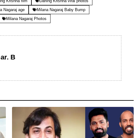
ing Krishna film
Darling Krishna viral photos
a Nagaraj age
Milana Nagaraj Baby Bump
Milana Nagaraj Photos
ar. B