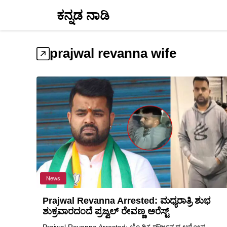
Skip
ಕನ್ನಡ ನಾಡಿ
to
content
prajwal revanna wife
News
Prajwal Revanna Arrested: ಮಧ್ಯರಾತ್ರಿ ಶುಭ
ಶುಕ್ರವಾರದಂದೆ ಪ್ರಜ್ವಲ್ ರೇವಣ್ಣ ಅರೆಸ್ಟ್