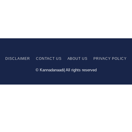
DISCLAIMER
CONTACT US
ABOUT US
PRIVACY
POLICY
© Kannadanaadi| All rights reserved