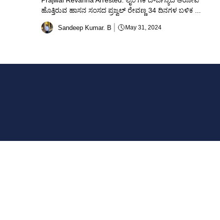
Prajwal Revanna Arrested: ಲೈಂ ಗಿಕ ದೌರ್ಜನ್ಯದ ಆರೋಪ
ಹೊತ್ತಿರುವ ಹಾಸನ ಸಂಸದ ಪ್ರಜ್ವಲ್ ರೇವಣ್ಣ 34 ದಿನಗಳ ಬಳಿಕ ...
Sandeep Kumar. B
May 31, 2024