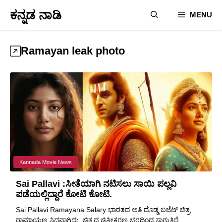
Skip
ಕನ್ನಡ ನಾಡಿ
MENU
to
content
Ramayan leak photo
Kannada Movie News
Sai Pallavi :ಸೀತೆಯಾಗಿ ನಟಿಸಲು ಸಾಯಿ ಪಲ್ಲವಿ
ಪಡೆಯಲ್ಲಿದ್ದಾರೆ ಕೋಟಿ ಕೋಟಿ.
Sai Pallavi Ramayana Salary ಭಾರತದ ಅತಿ ದೊಡ್ಡ ಬಜೆಟ್ ಚಿತ್ರ
ರಾಮಾಯಣ ಸಿದ್ಧವಾಗಿದ್ದು, ಚಿತ್ರದ ಚಿತ್ರೀಕರಣ ಭರದಿಂದ ಸಾಗುತ್ತಿದೆ. ...