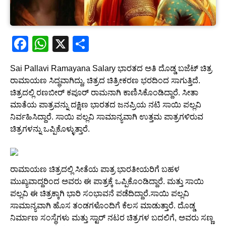
F
W
X
S
a
h
h
Sai Pallavi Ramayana Salary ಭಾರತದ ಅತಿ ದೊಡ್ಡ ಬಜೆಟ್ ಚಿತ್ರ
c
at
ar
ರಾಮಾಯಣ ಸಿದ್ಧವಾಗಿದ್ದು, ಚಿತ್ರದ ಚಿತ್ರೀಕರಣ ಭರದಿಂದ ಸಾಗುತ್ತಿದೆ.
e
s
e
ಚಿತ್ರದಲ್ಲಿ ರಣಬೀರ್ ಕಪೂರ್ ರಾಮನಾಗಿ ಕಾಣಿಸಿಕೊಂಡಿದ್ದಾರೆ. ಸೀತಾ
b
A
ಮಾತೆಯ ಪಾತ್ರವನ್ನು ದಕ್ಷಿಣ ಭಾರತದ ಜನಪ್ರಿಯ ನಟಿ ಸಾಯಿ ಪಲ್ಲವಿ
ನಿರ್ವಹಿಸಿದ್ದಾರೆ. ಸಾಯಿ ಪಲ್ಲವಿ ಸಾಮಾನ್ಯವಾಗಿ ಉತ್ತಮ ಪಾತ್ರಗಳಿರುವ
o
p
ಚಿತ್ರಗಳನ್ನು ಒಪ್ಪಿಕೊಳ್ಳುತ್ತಾರೆ.
o
p
k
ರಾಮಾಯಣ ಚಿತ್ರದಲ್ಲಿ ಸೀತೆಯ ಪಾತ್ರ ಭಾರತೀಯರಿಗೆ ಬಹಳ
ಮುಖ್ಯವಾದ್ದರಿಂದ ಅವರು ಈ ಪಾತ್ರಕ್ಕೆ ಒಪ್ಪಿಕೊಂಡಿದ್ದಾರೆ. ಮತ್ತು ಸಾಯಿ
ಪಲ್ಲವಿ ಈ ಚಿತ್ರಕ್ಕಾಗಿ ಭಾರಿ ಸಂಭಾವನೆ ಪಡೆದಿದ್ದಾರೆ.ಸಾಯಿ ಪಲ್ಲವಿ
ಸಾಮಾನ್ಯವಾಗಿ ಹೊಸ ತಂಡಗಳೊಂದಿಗೆ ಕೆಲಸ ಮಾಡುತ್ತಾರೆ. ದೊಡ್ಡ
ನಿರ್ಮಾಣ ಸಂಸ್ಥೆಗಳು ಮತ್ತು ಸ್ಟಾರ್ ನಟರ ಚಿತ್ರಗಳ ಬದಲಿಗೆ, ಅವರು ಸಣ್ಣ