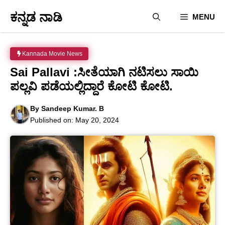
Skip
ಕನ್ನಡ ನಾಡಿ
MENU
to
content
Kannada Movie News
Sai Pallavi :ಸೀತೆಯಾಗಿ ನಟಿಸಲು ಸಾಯಿ
ಪಲ್ಲವಿ ಪಡೆಯಲ್ಲಿದ್ದಾರೆ ಕೋಟಿ ಕೋಟಿ.
By
Sandeep Kumar. B
Published on:
May 20, 2024