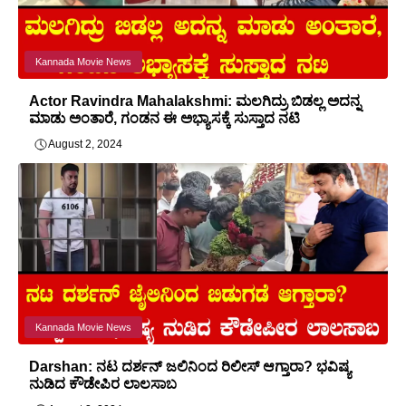
Kannada Movie News
Actor Ravindra Mahalakshmi: ಮಲಗಿದ್ರು ಬಿಡಲ್ಲ ಅದನ್ನ
ಮಾಡು ಅಂತಾರೆ, ಗಂಡನ ಈ ಅಭ್ಯಾಸಕ್ಕೆ ಸುಸ್ತಾದ ನಟಿ
August 2, 2024
Kannada Movie News
Darshan: ನಟ ದರ್ಶನ್ ಜಲಿನಿಂದ ರಿಲೀಸ್ ಆಗ್ತಾರಾ? ಭವಿಷ್ಯ
ನುಡಿದ ಕೌಡೇಪಿರ ಲಾಲಸಾಬ