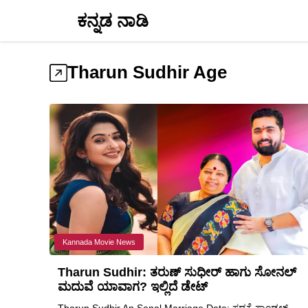
Skip
ಕನ್ನಡ ನಾಡಿ
to
content
Tharun Sudhir Age
Kannada Movie News
Tharun Sudhir: ತರುಣ್ ಸುಧೀರ್ ಹಾಗು ಸೋನಲ್
ಮದುವೆ ಯಾವಾಗ? ಇಲ್ಲಿದೆ ಡೇಟ್