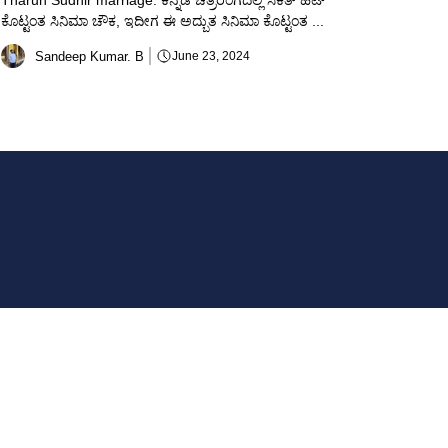
Tharun Sudhir marriage: ಕನ್ನಡ ಚಿತ್ರರಂಗದಲ್ಲಿ ಸಕತ್ ಹಿಟ್
ಕೊಟ್ಟಂತ ಸಿನಿಮಾ ಚೌಕ, ಇದೀಗ ಈ ಅದ್ಬುತ ಸಿನಿಮಾ ಕೊಟ್ಟಂತ ...
Sandeep Kumar. B
June 23, 2024