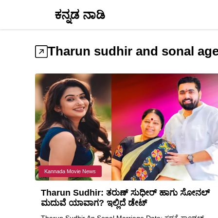
Skip
ಕನ್ನಡ ನಾಡಿ
to
content
Tharun sudhir and sonal ag
Kannada Movie News
Tharun Sudhir: ತರುಣ್ ಸುಧೀರ್ ಹಾಗು ಸೋನಲ್
ಮದುವೆ ಯಾವಾಗ? ಇಲ್ಲಿದೆ ಡೇಟ್