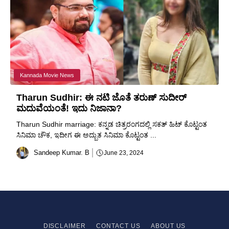
Kannada Movie News
Tharun Sudhir: ಈ ನಟಿ ಜೊತೆ ತರುಣ್ ಸುದೀರ್
ಮದುವೆಯಂತೆ! ಇದು ನಿಜಾನಾ?
Tharun Sudhir marriage: ಕನ್ನಡ ಚಿತ್ರರಂಗದಲ್ಲಿ ಸಕತ್ ಹಿಟ್ ಕೊಟ್ಟಂತ
ಸಿನಿಮಾ ಚೌಕ, ಇದೀಗ ಈ ಅದ್ಬುತ ಸಿನಿಮಾ ಕೊಟ್ಟಂತ ...
Sandeep Kumar. B
June 23, 2024
DISCLAIMER
CONTACT US
ABOUT US