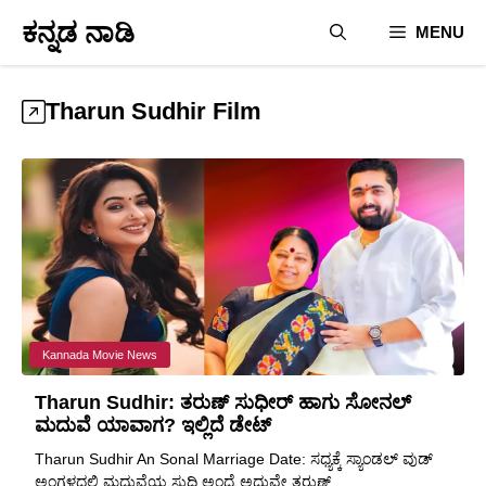
Skip
ಕನ್ನಡ ನಾಡಿ
MENU
to
content
Tharun Sudhir Film
Kannada Movie News
Tharun Sudhir: ತರುಣ್ ಸುಧೀರ್ ಹಾಗು ಸೋನಲ್
ಮದುವೆ ಯಾವಾಗ? ಇಲ್ಲಿದೆ ಡೇಟ್
Tharun Sudhir An Sonal Marriage Date: ಸಧ್ಯಕ್ಕೆ ಸ್ಯಾಂಡಲ್ ವುಡ್
ಅಂಗಳದಲ್ಲಿ ಮದುವೆಯ ಸುದ್ದಿ ಅಂದ್ರೆ ಅದುವೇ ತರುಣ್ ...