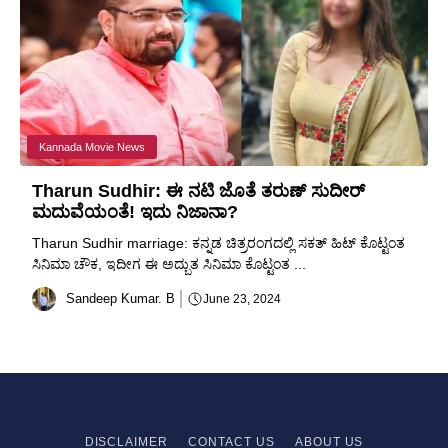
Kannada Movie News
Tharun Sudhir: ಈ ನಟಿ ಜೊತೆ ತರುಣ್ ಸುದೀರ್
ಮದುವೆಯಂತೆ! ಇದು ನಿಜಾನಾ?
Tharun Sudhir marriage: ಕನ್ನಡ ಚಿತ್ರರಂಗದಲ್ಲಿ ಸಕತ್ ಹಿಟ್ ಕೊಟ್ಟಂತ
ಸಿನಿಮಾ ಚೌಕ, ಇದೀಗ ಈ ಅದ್ಬುತ ಸಿನಿಮಾ ಕೊಟ್ಟಂತ ...
Sandeep Kumar. B
June 23, 2024
DISCLAIMER
CONTACT US
ABOUT US