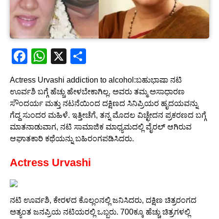
F
W
X
S
a
h
h
Actress Urvashi addiction to alcohol:ಬಹುಭಾಷಾ ನಟಿ
c
at
ar
ಊರ್ವಶಿ ಬಗ್ಗೆ ಹೆಚ್ಚು ಹೇಳಬೇಕಾಗಿಲ್ಲ. ಅವರು ತಮ್ಮ ಅಸಾಧಾರಣ
e
s
e
ಸೌಂದರ್ಯ ಮತ್ತು ನಟನೆಯಿಂದ ದಕ್ಷಿಣದ ಸಿನಿಪ್ರಿಯರ ಹೃದಯವನ್ನು
b
A
ಗೆದ್ದ ಸುಂದರ ಮಹಿಳೆ. ಇತ್ತೀಚೆಗೆ, ತನ್ನ ಮೊದಲ ವಿಚ್ಛೇದನ ಪ್ರಕರಣದ ಬಗ್ಗೆ
ಮಾತನಾಡುವಾಗ, ನಟಿ ಸಾಮಾಜಿಕ ಮಾಧ್ಯಮದಲ್ಲಿ ವೈರಲ್ ಆಗಿರುವ
o
p
ಆಘಾತಕಾರಿ ಕಥೆಯನ್ನು ಬಹಿರಂಗಪಡಿಸಿದರು.
o
p
Actress Urvashi
k
ನಟಿ ಊರ್ವಶಿ, ಕೇರಳದ ಕೊಲ್ಲಂನಲ್ಲಿ ಜನಿಸಿದರು, ದಕ್ಷಿಣ ಚಿತ್ರರಂಗದ
ಅತ್ಯಂತ ಜನಪ್ರಿಯ ನಟಿಯರಲ್ಲಿ ಒಬ್ಬರು. 700ಕ್ಕೂ ಹೆಚ್ಚು ಚಿತ್ರಗಳಲ್ಲಿ