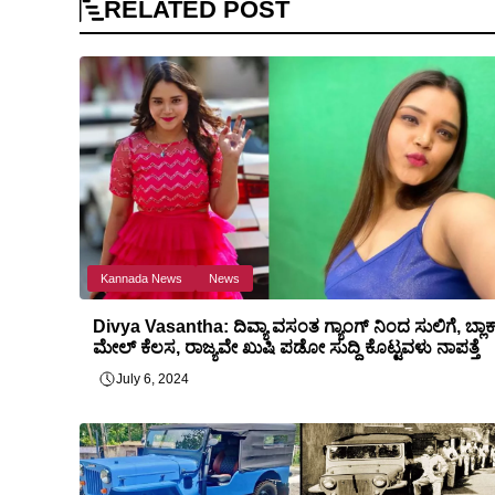
RELATED
POST
Kannada News
News
Divya Vasantha: ದಿವ್ಯಾ ವಸಂತ ಗ್ಯಾಂಗ್ ನಿಂದ ಸುಲಿಗೆ, ಬ್ಲಾಕ
ಮೇಲ್ ಕೆಲಸ, ರಾಜ್ಯವೇ ಖುಷಿ ಪಡೋ ಸುದ್ದಿ ಕೊಟ್ಟವಳು ನಾಪತ್ತೆ
July 6, 2024