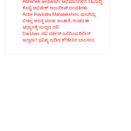
Abhishek ambarish: ಅಭಿಮಾನಿಗಳಿಗೆ ಸಿಹಿಸುದ್ದಿ
ಕೊಟ್ಟ ಅಭಿಷೇಕ್ ಅಂಬರೀಷ್ ದಂಪತಿಗಳು
Actor Ravindra Mahalakshmi: ಮಲಗಿದ್ರು
ಬಿಡಲ್ಲ ಅದನ್ನ ಮಾಡು ಅಂತಾರೆ, ಗಂಡನ ಈ
ಅಭ್ಯಾಸಕ್ಕೆ ಸುಸ್ತಾದ ನಟಿ
Darshan: ನಟ ದರ್ಶನ್ ಜಲಿನಿಂದ ರಿಲೀಸ್
ಆಗ್ತಾರಾ? ಭವಿಷ್ಯ ನುಡಿದ ಕೌಡೇಪಿರ ಲಾಲಸಾಬ