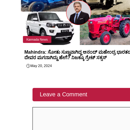
Kannada News
Mahindra: ಸೋತು ಸುಣ್ಣವಾಗಿದ್ದ ಆನಂದ್ ಮಹೇಂದ್ರ ಭಾರತ
ದೇವರ ಮಗನಾಗಿದ್ದು ಹೇಗೆ? ನಿಜಕ್ಕೂ ಗ್ರೇಟ್ ಸಕ್ಸಸ್
May 20, 2024
Leave a Comment
Comment