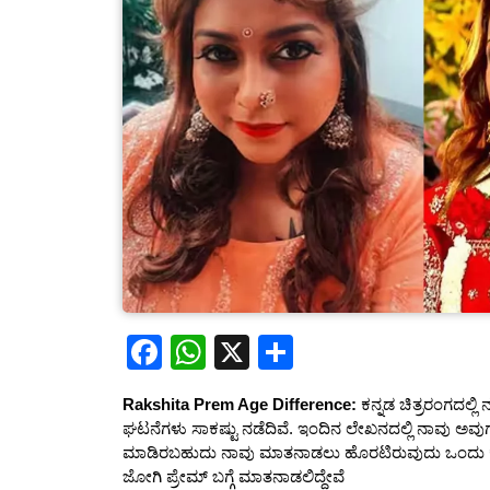
F
W
X
S
a
h
h
Rakshita Prem Age Difference:
ಕನ್ನಡ ಚಿತ್ರರಂಗದಲ್ಲ
c
at
ar
ಘಟನೆಗಳು ಸಾಕಷ್ಟು ನಡೆದಿವೆ. ಇಂದಿನ ಲೇಖನದಲ್ಲಿ ನಾವು ಅವುಗ
e
s
e
ಮಾಡಿರಬಹುದು ನಾವು ಮಾತನಾಡಲು ಹೊರಟಿರುವುದು ಒಂದು 
ಜೋಗಿ ಪ್ರೇಮ್ ಬಗ್ಗೆ ಮಾತನಾಡಲಿದ್ದೇವೆ