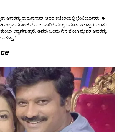
ಕ್ಷಿತಾ ಅವರನ್ನು ರಾಮಪ್ರಸಾದ್ ಅವರ ಕಚೇರಿಯಲ್ಲಿ ಭೇಟಿಯಾದರು. ಈ
ಕೊಳ್ಳುವ ಮೂಲಕ ಮೊದಲ ಬಾರಿಗೆ ಪರಸ್ಪರ ಮಾತನಾಡುತ್ತಾರೆ. ನಂತರ,
ನು ತುಂಬಾ ಇಷ್ಟಪಡುತ್ತಾರೆ, ಅವರು ಒಂದು ದಿನ ಜೋಗಿ ಪ್ರೇಮ್ ಅವರನ್ನು
ಾಡುತ್ತಾರೆ.
nce