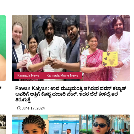
Kannada News
Kannada Movie News
್
Pawan Kalyan: ಉಪ ಮುಖ್ಯಮಂತ್ರಿ ಆಗಿರುವ ಪವನ್ ಕಲ್ಯಾಣ್
ಅವರಿಗೆ ಅತ್ತಿಗೆ ಕೊಟ್ಟ ದುಬಾರಿ ಪೇನ್, ಇದರ ಬೆಲೆ ಕೇಳಿದ್ರೆ ತಲೆ
ತಿರುಗುತ್ತೆ
June 17, 2024