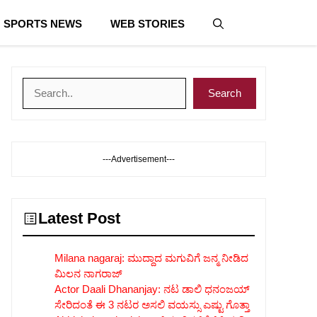
SPORTS NEWS
WEB STORIES
Search
Search
---Advertisement---
Latest Post
Milana nagaraj: ಮುದ್ದಾದ ಮಗುವಿಗೆ ಜನ್ಮ ನೀಡಿದ
ಮಿಲನ ನಾಗರಾಜ್
Actor Daali Dhananjay: ನಟ ಡಾಲಿ ಧನಂಜಯ್
ಸೇರಿದಂತೆ ಈ 3 ನಟರ ಅಸಲಿ ವಯಸ್ಸು ಎಷ್ಟು ಗೊತ್ತಾ