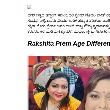
b
A
o
p
o
p
ಧಮ್ ಚಿತ್ರದ ಡಬ್ಬಿಂಗ್ ಸಮಯದಲ್ಲಿ ಪ್ರೇಮ್ ಮೊದಲ ಬಾರಿಗೆ ರ
ಸಂದರ್ಭದಲ್ಲಿ, ಅವರು ಮೊದಲ ಬಾರಿಗೆ ಪರಸ್ಪರ ಪರಿಚಯ ಮಾಡಿ
k
ರಕ್ಷಿತಾ ಜೋಗಿ ಪ್ರೇಮ್ ಅವರ ಕಾಳಜಿ ಮತ್ತು ಸೌಮ್ಯ ಸ್ವಭಾವವನ್
ಕರೆದರು. ಕರೆ ಮಾಡಿದಾಗ ಪ್ರೇಮ್‌ಗೆ ಮೊದಲು ಪ್ರೇಮ ನಿವೇದನೆ ಮ
Rakshita Prem Age Differe