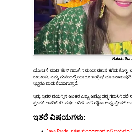
Rakshitha 
ಯೋಚನೆ ಮಾಡಿ ಹೇಳಿ ನಿಮಗೆ ಸಮಯಾವಕಾಶ ತಗೆದುಕೊಳ್ಳಿ, ಎಂ
ಕುಟುಂಬ, ನಮ್ಮ ಮನೆಯಲ್ಲಿ ಯಾರೂ ಇಂಗ್ಲಿಷ್ ಮಾತನಾಡುವುದಿಲ್
ಇಬ್ಬರೂ ಮದುವೆಯಾಗುತ್ತಾರೆ.
ಇನ್ನು ಇವರ ವಯಸ್ಸಿನ ಅಂತರ ಎಷ್ಟು ಅನ್ನೋದನ್ನ ಗಮನಿಸಿದರೆ ನ
ಪ್ರೇಮ್ ಅವರಿಗೆ 47 ವರ್ಷ ಆಗಿದೆ. ನಟಿ ರಕ್ಷಿತಾ ಅವ್ರು ಪ್ರೇಮ್ ಅವ
ಇತರೆ ವಿಷಯಗಳು:
Jaya Prada: ಸಕತ್ ಸುಂದರವಾಗಿದ್ದ ನಟಿ ಜಯಪ್ರದ