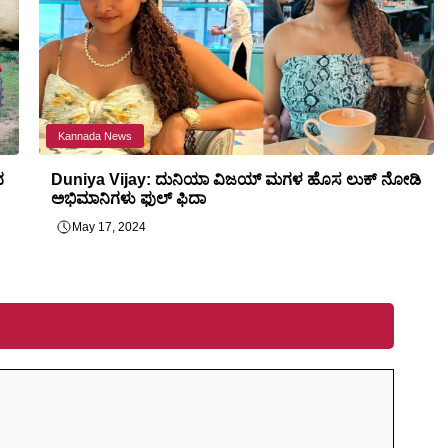
Kannada News
ದ
Duniya Vijay: ದುನಿಯಾ ವಿಜಯ್ ಮಗಳ ಹೊಸ ಲುಕ್ ನೋಡಿ
ಅಭಿಮಾನಿಗಳು ಫುಲ್ ಫಿದಾ
May 17, 2024