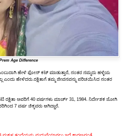
Prem Age Difference
ಬುದಾಗಿ ಹೇಳಿ ಫೋನ್ ಕಟ್ ಮಾಡುತ್ತಾರೆ, ನಂತರ ನಮ್ಮದು ಹಳ್ಳಿಯ
ಲ ಎಂದು ಹೇಳಿದರು.ರಕ್ಷಿತಾಗೆ ತಮ್ಮ ಜೀವನವನ್ನು ಪರಿಚಯಿಸಿದ ನಂತರ
ಟಿ ರಕ್ಷಿತಾ ಅವರಿಗೆ 40 ವರ್ಷಗಳು ಮಾರ್ಚ್ 31, 1984. ನಿರ್ದೇಶಕ ಜೋಗಿ
ರಿಗಿಂದ 7 ವರ್ಷ ಚಿಕ್ಕವರು ಆಗಿದ್ದಾರೆ.
 3 ಮಕ್ಕಳ ತಂದೆಯನ್ನು ಮದುವೆಯಾಗಲು ಇದೆ ಕಾರಣವಂತೆ