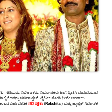
ಿ ನಟ, ನಟಿಯರು, ನಿರ್ದೇಶಕರು, ನಿರ್ಮಾಪಕರು ಹೀಗೆ ಪ್ರೀತಿಸಿ ಮದುವೆಯಾದ
ಳಲ್ಲಿ ಕೆಲವನ್ನು ಚರ್ಚಿಸುತ್ತೇವೆ. ಟೈಟಲ್ ನೋಡಿ ನೀವೇ ಅಂದಾಜು
ಕಾಲದ ಬಹು ಬೇಡಿಕೆ
ನಟಿ ರಕ್ಷಿತಾ
(
Rakshita
) ಮತ್ತು ಹ್ಯಾಟ್ರಿಕ್ ನಿರ್ದೇಶಕ