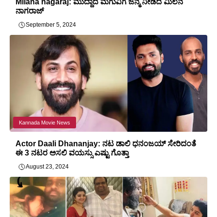
Milana nagaraj: ಮುದ್ದಾದ ಮಗುವಿಗೆ ಜನ್ಮ ನೀಡಿದ ಮಿಲನ
ನಾಗರಾಜ್
September 5, 2024
Kannada Movie News
Actor Daali Dhananjay: ನಟ ಡಾಲಿ ಧನಂಜಯ್ ಸೇರಿದಂತೆ
ಈ 3 ನಟರ ಅಸಲಿ ವಯಸ್ಸು ಎಷ್ಟು ಗೊತ್ತಾ
August 23, 2024