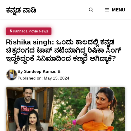
Skip
ಕನ್ನಡ ನಾಡಿ
MENU
to
content
Kannada Movie News
Rishika singh: ಒಂದು ಕಾಲದಲ್ಲಿ ಕನ್ನಡ
ಚಿತ್ರರಂಗದ ಟಾಪ್ ನಟಿಯಾಗಿದ್ದ ರಿಷಿಕಾ ಸಿಂಗ್
ಇದ್ದಕಿದ್ದಂತೆ ಸಿನಿಮಾದಿಂದ ಕಣ್ಮರೆ ಆಗಿದ್ಯಾಕೆ?
By
Sandeep Kumar. B
Published on:
May 15, 2024