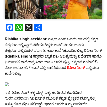
F
W
X
S
a
h
h
Rishika singh accident:
ರಿಷಿಕಾ ಸಿಂಗ್ ಒಂದು ಕಾಲದಲ್ಲಿ ಕನ್ನಡ
c
at
ar
ಚಿತ್ರರಂಗದಲ್ಲಿ ಸ್ಟಾರ್ ನಟಿಯಾಗಿದ್ದರು ಆದರೆ ನಂತರ ಅವರು
e
s
e
ಚಿತ್ರರಂಗದಲ್ಲಿ ಬಹಳ ವರ್ಷಗಳ ಕಾಲ ಕಾಣಿಸಿಕೊಂಡಿರಲಿಲ್ಲ. ರಿಷಿಕಾ ಸಿಂಗ್
b
A
(
Rishika singh)
ಕನ್ನಡದ ಖ್ಯಾತ ನಟ ಆದಿತ್ಯ ಮತ್ತು ನಿರ್ದೇಶಕ ಹಾಗೂ
ನಿರ್ಮಾಪಕ ರಾಜೇಂದ್ರ ಸಿಂಗ್ ಬಾಬು ಅವರ ಪುತ್ರಿ. ಕನ್ನಡದ ರಿಯಾಲಿಟಿ
o
p
ಷೋ ಆದಂತ ಬಿಗ್ ಬಾಸ್ ನಲ್ಲಿ ಕಾಣಿಸಿಕೊಂಡ
ರಿಷಿಕಾ ಸಿಂಗ್
ಎಲ್ಲಿಯೂ
o
p
ಕಾಣಿಸಲಿಲ್ಲ.
k
ನಟಿ ರಿಷಿಕಾ ಸಿಂಗ್ ಕಳ್ಳ ಮಳ್ಳ ಸುಳ್ಳ, ಕಂಠೀರವ ಕಠಾರಿವೀರ
ಸುರಸುಂದರಾಂಗಿ ಸಿನಿಮಾಗಳ ಮೂಲಕ ಕನ್ನಡ ಪ್ರೇಕ್ಷಕರ ಮನಸ್ಸಿನಲ್ಲಿ
ಇನ್ನೂ ಕೂಡ ನೆನಪಿನಲ್ಲಿದ್ದಾರೆ. ಇದೀಗ ಅವರು ತಮ್ಮ ಸಾಮಾಜಿಕ