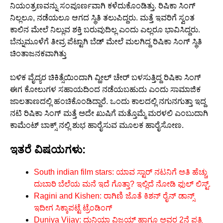
ನಿಯಂತ್ರಣವನ್ನು ಸಂಪೂರ್ಣವಾಗಿ ಕಳೆದುಕೊಂಡಿತ್ತು. ರಿಷಿಕಾ ಸಿಂಗ್
ನಿಲ್ಲಲೂ, ನಡೆಯಲೂ ಆಗದ ಸ್ಥಿತಿ ತಲುಪಿದ್ದರು. ಮತ್ತೆ ಇವರಿಗೆ ಸ್ವಂತ
ಕಾಲಿನ ಮೇಲೆ ನಿಲ್ಲುವ ಶಕ್ತಿ ಬರುವುದಿಲ್ಲ ಎಂದು ಎಲ್ಲರೂ ಭಾವಿಸಿದ್ದರು.
ಬೆನ್ನುಮೂಳೆಗೆ ತೀವ್ರ ಪೆಟ್ಟಾಗಿ ಬೆಡ್ ಮೇಲೆ ಮಲಗಿದ್ದ ರಿಷಿಕಾ ಸಿಂಗ್ ಸ್ಥಿತಿ
ಚಿಂತಾಜನಕವಾಗಿತ್ತು
ಬಳಿಕ ವೈದ್ಯರ ಚಿಕಿತ್ಸೆಯಿಂದಾಗಿ ವ್ಹೀಲ್ ಚೇರ್ ಬಳಸುತ್ತಿದ್ದ ರಿಷಿಕಾ ಸಿಂಗ್
ಈಗ ಕೋಲುಗಳ ಸಹಾಯದಿಂದ ನಡೆಯಬಹುದು ಎಂದು ಸಾಮಾಜಿಕ
ಜಾಲತಾಣದಲ್ಲಿ ಹಂಚಿಕೊಂಡಿದ್ದಾರೆ. ಒಂದು ಕಾಲದಲ್ಲಿ ನಗುನಗುತ್ತಾ ಇದ್ದ
ನಟಿ ರಿಷಿಕಾ ಸಿಂಗ್ ಮತ್ತೆ ಅದೇ ಖುಷಿಗೆ ಮತ್ತೊಮ್ಮೆ ಮರಳಲಿ ಎಂಬುದಾಗಿ
ಕಾಮೆಂಟ್ ಬಾಕ್ಸ್ ನಲ್ಲಿ ಶುಭ ಹಾರೈಸುವ ಮೂಲಕ ಹಾರೈಸೋಣ.
ಇತರೆ ವಿಷಯಗಳು:
South indian film stars: ಯಾವ ಸ್ಟಾರ್ ನಟನಿಗೆ ಅತಿ ಹೆಚ್ಚು
ದುಬಾರಿ ಬೆಲೆಯ ಮನೆ ಇದೆ ಗೊತ್ತಾ? ಇಲ್ಲಿದೆ ನೋಡಿ ಫುಲ್ ಲಿಸ್ಟ್.
Ragini and Kishen: ರಾಗಿಣಿ ಜೊತೆ ಕಿಶನ್ ರೈನ್ ಡಾನ್ಸ್
ಇದೀಗ ಸಿಕ್ಕಾಪಟ್ಟೆ ಟ್ರೆಂಡಿಂಗ್
Duniya Vijay: ದುನಿಯಾ ವಿಜಯ್ ಹಾಗೂ ಅವರ 2ನೆ ಪತ್ನಿ