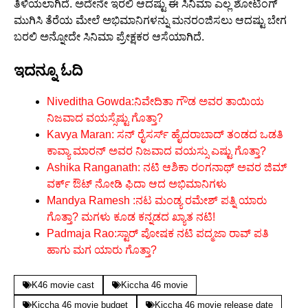
ತಿಳಿಯಲಾಗಿದೆ. ಅದೇನೇ ಇರಲಿ ಆದಷ್ಟು ಈ ಸಿನಿಮಾ ಎಲ್ಲ ಶೋಟಿಂಗ್
ಮುಗಿಸಿ ತೆರೆಯ ಮೇಲೆ ಅಭಿಮಾನಿಗಳನ್ನು ಮನರಂಜಿಸಲು ಆದಷ್ಟು ಬೇಗ
ಬರಲಿ ಅನ್ನೋದೇ ಸಿನಿಮಾ ಪ್ರೇಕ್ಷಕರ ಆಸೆಯಾಗಿದೆ.
ಇದನ್ನೂ ಓದಿ
Niveditha Gowda:ನಿವೇದಿತಾ ಗೌಡ ಅವರ ತಾಯಿಯ
ನಿಜವಾದ ವಯಸ್ಸೆಷ್ಟು ಗೊತ್ತಾ?
Kavya Maran: ಸನ್ ರೈಸರ್ಸ್ ಹೈದರಾಬಾದ್ ತಂಡದ ಒಡತಿ
ಕಾವ್ಯಾ ಮಾರನ್ ಅವರ ನಿಜವಾದ ವಯಸ್ಸು ಎಷ್ಟು ಗೊತ್ತಾ?
Ashika Ranganath: ನಟಿ ಆಶಿಕಾ ರಂಗನಾಥ್ ಅವರ ಜಿಮ್
ವರ್ಕ್ ಔಟ್ ನೋಡಿ ಫಿದಾ ಆದ ಅಭಿಮಾನಿಗಳು
Mandya Ramesh :ನಟ ಮಂಡ್ಯ ರಮೇಶ್ ಪತ್ನಿ ಯಾರು
ಗೊತ್ತಾ? ಮಗಳು ಕೂಡ ಕನ್ನಡದ ಖ್ಯಾತ ನಟಿ!
Padmaja Rao:ಸ್ಟಾರ್ ಪೋಷಕ ನಟಿ ಪದ್ಮಜಾ ರಾವ್ ಪತಿ
ಹಾಗು ಮಗ ಯಾರು ಗೊತ್ತಾ?
K46 movie cast
Kiccha 46 movie
Kiccha 46 movie budget
Kiccha 46 movie release date