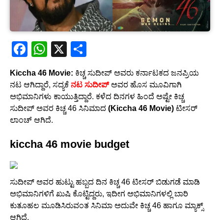
F
W
X
S
a
h
h
Kiccha 46 Movie:
ಕಿಚ್ಚ ಸುದೀಪ್ ಅವರು ಕರ್ನಾಟಕದ ಜನಪ್ರಿಯ
c
at
ar
ನಟ ಆಗಿದ್ದಾರೆ, ಸದ್ಯಕೆ
ನಟ ಸುದೀಪ್
ಅವರ ಹೊಸ ಮೂವಿಗಾಗಿ
e
s
e
ಅಭಿಮಾನಿಗಳು ಕಾಯುತ್ತಿದ್ದಾರೆ. ಕಳೆದ ದಿನಗಳ ಹಿಂದೆ ಅಷ್ಟೇ ಕಿಚ್ಚ
b
A
ಸುದೀಪ್ ಅವರ ಕಿಚ್ಚ 46 ಸಿನಿಮಾದ
(Kiccha 46 Movie)
ಟೀಸರ್
ಲಾಂಚ್ ಆಗಿದೆ.
o
p
o
p
kiccha 46 movie budget
k
ಸುದೀಪ್ ಅವರ ಹುಟ್ಟು ಹಬ್ಬದ ದಿನ ಕಿಚ್ಚ 46 ಟೀಸರ್ ಬಿಡುಗಡೆ ಮಾಡಿ
ಅಭಿಮಾನಿಗಳಿಗೆ ಖುಷಿ ಕೊಟ್ಟಿದ್ದರು, ಇದೀಗ ಅಭಿಮಾನಿಗಳಲ್ಲಿ ಬಾರಿ
ಕುತೂಹಲ ಮೂಡಿಸಿರುವಂತ ಸಿನಿಮಾ ಅದುವೇ ಕಿಚ್ಚ 46 ಹಾಗೂ ಮ್ಯಾಕ್ಸ್
ಆಗಿದೆ.