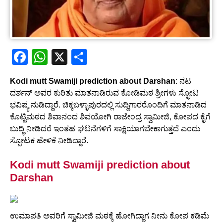
F
W
X
S
a
h
h
Kodi mutt Swamiji prediction about Darshan
: ನಟ
c
at
ar
ದರ್ಶನ್ ಅವರ ಕುರಿತು ಮಾತನಾಡಿರುವ ಕೋಡಿಮಠ ಶ್ರೀಗಳು ಸ್ಫೋಟ
e
s
e
ಭವಿಷ್ಯ ನುಡಿದ್ದಾರೆ. ಚಿಕ್ಕಬಳ್ಳಾಪುರದಲ್ಲಿ ಸುದ್ದಿಗಾರರೊಂದಿಗೆ ಮಾತನಾಡಿದ
b
A
ಕೊಟ್ಟಿಮಠದ ಶಿವಾನಂದ ಶಿವಯೋಗಿ ರಾಜೇಂದ್ರ ಸ್ವಾಮೀಜಿ, ಕೋಪದ ಕೈಗೆ
ಬುದ್ಧಿ ನೀಡಿದರೆ ಇಂತಹ ಘಟನೆಗಳಿಗೆ ಸಾಕ್ಷಿಯಾಗಬೇಕಾಗುತ್ತದೆ ಎಂದು
o
p
ಸ್ಪೋಟಕ ಹೇಳಿಕೆ ನೀಡಿದ್ದಾರೆ.
o
p
Kodi mutt Swamiji prediction about
k
Darshan
ಉಮಾಪತಿ ಅವರಿಗೆ ಸ್ವಾಮೀಜಿ ಮಠಕ್ಕೆ ಹೋಗಿದ್ದಾಗ ನೀನು ಕೋಪ ಕಡಿಮೆ