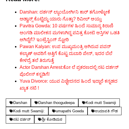
Darshan: ದರ್ಶನ್ ಲ್ಯಾಂಬೋರ್ಗಿನಿ ಕಾರ್ ತಗೋಳ್ಳೋಕೆ
ಅಡ್ವಾನ್ಸ್ ಕೊಟ್ಟಿದ್ದು ಯಾರು ಗೊತ್ತಾ? ರಿವೀಲ್ ಆಯ್ತು
Pavitra Gowda: 10 ವರ್ಷಗಳ ಹಿಂದೆ ಸಾಮಾನ್ಯ ಕಿರಾಣಿ
ಅಂಗಡಿ ಮಾಲೀಕನ ಮಗಳಾಗಿದ್ದ ಪವಿತ್ರ ಕೋಟಿ ಆಸ್ತಿಗಳ ಒಡತಿ
ಆಗಿದ್ದೆಗೆ? ಇಂಟ್ರೆಸ್ಟಿಂಗ್ ಸ್ಟೋರಿ
Pawan Kalyan: ಉಪ ಮುಖ್ಯಮಂತ್ರಿ ಆಗಿರುವ ಪವನ್
ಕಲ್ಯಾಣ್ ಅವರಿಗೆ ಅತ್ತಿಗೆ ಕೊಟ್ಟ ದುಬಾರಿ ಪೇನ್, ಇದರ ಬೆಲೆ
ಕೇಳಿದ್ರೆ ತಲೆ ತಿರುಗುತ್ತೆ
Actor Darshan Arrest:ಕೋ ಲೆ ಪ್ರಕರಣದಲ್ಲಿ ನಟ ದರ್ಶನ್
ಪೊಲೀಸ್ ಕಸ್ಟಡಿಗೆ!
Yuva Divorce: ಯುವ ವಿಚ್ಛೇದನದ ಹಿಂದೆ ಇದ್ದಾರೆ ಕನ್ನಡದ
ಖ್ಯಾತ ನಟಿ !
Darshan
Darshan thoogudeepa
Kodi mutt Swamiji
Kodi mutt Swamiji:
umapathi Gowda
ಉಮಾಪತಿ ಗೌಡ
ನಟ ದರ್ಶನ್
ಶ್ರೀ ಕೋಡಿಮಠ