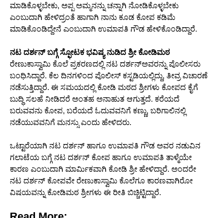
ಮಾಡಿಕೊಳ್ಳಬೇಕು, ಅಪ್ಪ ಅಮ್ಮನನ್ನು ಚನ್ನಾಗಿ ನೋಡಿಕೊಳ್ಳಬೇಕು
ಎಂಬುದಾಗಿ ಹೇಳಿದ್ರಂತೆ ಹಾಗಾಗಿ ನಾನು ಕೂಡ ಕೋಪ ಕಡಿಮೆ
ಮಾಡಿಕೊಂಡಿದ್ದೇನೆ ಎಂಬುದಾಗಿ ಉಮಾಪತಿ ಗೌಡ ಹೇಳಿಕೊಂಡಿದ್ದಾರೆ.
ನಟ ದರ್ಶನ್ ಬಗ್ಗೆ ಸ್ಫೋಟಕ ಭವಿಷ್ಯ ನುಡಿದ ಶ್ರೀ ಕೋಡಿಮಠ
ರೇಣುಕಾಸ್ವಾಮಿ ಕೊಲೆ ಪ್ರಕರಣದಲ್ಲಿ ನಟ ದರ್ಶನ್ಅವರನ್ನು ಪೊಲೀಸರು
ಬಂಧಿಸಿದ್ದಾರೆ. ಕೆಲ ದಿನಗಳಿಂದ ಪೊಲೀಸ್ ಕಸ್ಟಡಿಯಲ್ಲಿದ್ದು, ತೀವ್ರ ವಿಚಾರಣೆ
ನಡೆಸುತ್ತಿದ್ದಾರೆ. ಈ ಸಮಯದಲ್ಲಿ ಕೋಡಿ ಮಠದ ಶ್ರೀಗಳು ಕೋಪದ ಕೈಗೆ
ಬುದ್ಧಿ ಸಲಹೆ ನೀಡಿದರೆ ಅಂತಹ ಅನಾಹುತ ಆಗುತ್ತದೆ. ಕರೆಯದೆ
ಬರುವವನು ಕೋಪ, ಬರೆಯದೆ ಓದುವವನಿಗೆ ಕಣ್ಣು, ಬರಿಗಾಲಿನಲ್ಲಿ
ನಡೆಯುವವನಿಗೆ ಮನಸ್ಸು ಎಂದು ಹೇಳಿದರು.
ಒಟ್ಟಾರೆಯಾಗಿ ನಟ ದರ್ಶನ್ ಹಾಗೂ ಉಮಾಪತಿ ಗೌಡ ಅವರ ನಡುವಿನ
ಗಲಾಟೆಯ ಬಗ್ಗೆ ನಟ ದರ್ಶನ್ ಕೋಪ ಹಾಗೂ ಉಮಾಪತಿ ತಾಳ್ಮೆಯೇ
ಕಾರಣ ಎಂಬುದಾಗಿ ಮಾರ್ಮಿಕವಾಗಿ ಕೋಡಿ ಶ್ರೀ ಹೇಳಿದ್ದಾರೆ. ಅಂದರೇ
ನಟ ದರ್ಶನ್ ಕೋಪವೇ ರೇಣುಕಾಸ್ವಾಮಿ ಕೊಲೆಗೂ ಕಾರಣವಾಗಿರೋ
ವಿಷಯವನ್ನು ಕೋಡಿಮಠ ಶ್ರೀಗಳು ಈ ರೀತಿ ಬಿಚ್ಚಿಟ್ಟಿದ್ದಾರೆ.
Read More: