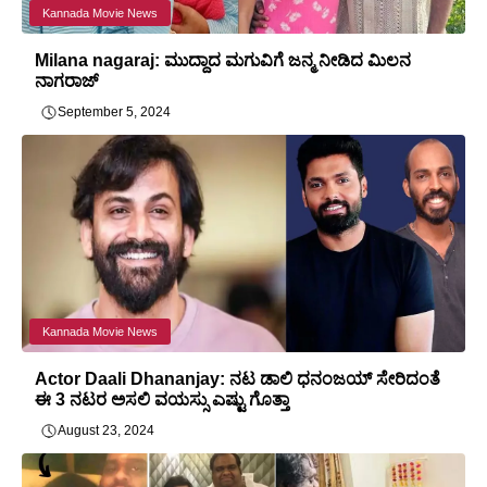
Kannada Movie News
Milana nagaraj: ಮುದ್ದಾದ ಮಗುವಿಗೆ ಜನ್ಮ ನೀಡಿದ ಮಿಲನ
ನಾಗರಾಜ್
September 5, 2024
Kannada Movie News
Actor Daali Dhananjay: ನಟ ಡಾಲಿ ಧನಂಜಯ್ ಸೇರಿದಂತೆ
ಈ 3 ನಟರ ಅಸಲಿ ವಯಸ್ಸು ಎಷ್ಟು ಗೊತ್ತಾ
August 23, 2024