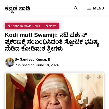
Skip
ಕನ್ನಡ ನಾಡಿ
MENU
to
content
Kannada Movie News
News
Kodi mutt Swamiji: ನಟ ದರ್ಶನ್
ಪ್ರಕರಣಕ್ಕೆ ಸಂಬಂಧಿಸಿದಂತೆ ಸ್ಪೋಟಕ ಭವಿಷ್ಯ
ನುಡಿದ ಕೋಡಿಮಠ ಶ್ರೀಗಳು
By
Sandeep Kumar. B
Published on:
June 18, 2024