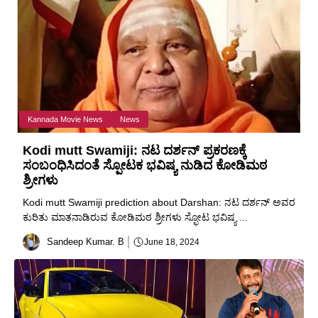
Kannada Movie News
News
Kodi mutt Swamiji: ನಟ ದರ್ಶನ್ ಪ್ರಕರಣಕ್ಕೆ
ಸಂಬಂಧಿಸಿದಂತೆ ಸ್ಪೋಟಕ ಭವಿಷ್ಯ ನುಡಿದ ಕೋಡಿಮಠ
ಶ್ರೀಗಳು
Kodi mutt Swamiji prediction about Darshan: ನಟ ದರ್ಶನ್ ಅವರ
ಕುರಿತು ಮಾತನಾಡಿರುವ ಕೋಡಿಮಠ ಶ್ರೀಗಳು ಸ್ಫೋಟ ಭವಿಷ್ಯ ...
Sandeep Kumar. B
June 18, 2024