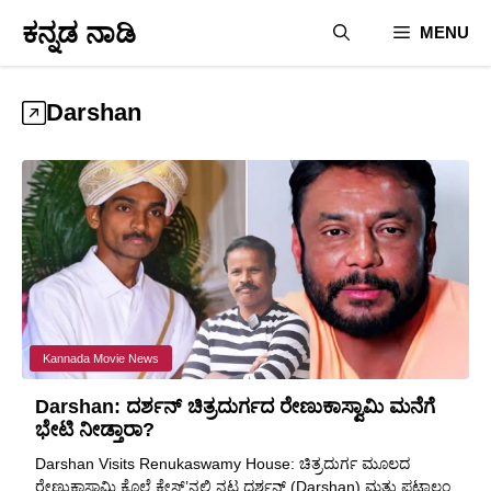
Skip
ಕನ್ನಡ ನಾಡಿ
MENU
to
content
Darshan
Kannada Movie News
Darshan: ದರ್ಶನ್ ಚಿತ್ರದುರ್ಗದ ರೇಣುಕಾಸ್ವಾಮಿ ಮನೆಗೆ
ಭೇಟಿ ನೀಡ್ತಾರಾ?
Darshan Visits Renukaswamy House: ಚಿತ್ರದುರ್ಗ ಮೂಲದ
ರೇಣುಕಾಸ್ವಾಮಿ ಕೊಲೆ ಕೇಸ್’ನಲ್ಲಿ ನಟ ದರ್ಶನ್‌ (Darshan) ಮತ್ತು ಪಟಾಲಂ