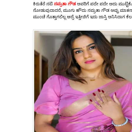
o
p
ಕಿರುತೆರೆ ನಟಿ
ನಮ್ರತಾ ಗೌಡ
ಅವರಿಗೆ ಪದೇ ಪದೇ ಅದು ಮುಟ್ಟಿಕೊ
o
p
ನೋಡುವುದಾದರೆ, ಮೂಗು ಹೌದು ನಮ್ರತಾ ಗೌಡ ಅವ್ರು ಮಾತನಾಡು
ಮುಂಚೆ ಗೊತ್ತಾಗಲಿಲ್ಲ ಆದ್ರೆ ಇತ್ತೀಚಿಗೆ ಇದು ಜಾಸ್ತಿ ಅನಿಸಿದಾಗ ಕ
k