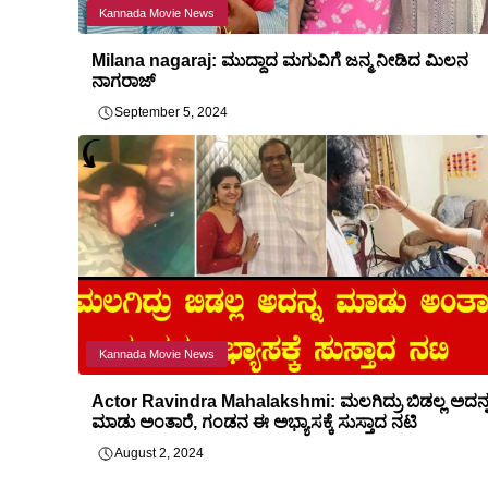
Kannada Movie News
Milana nagaraj: ಮುದ್ದಾದ ಮಗುವಿಗೆ ಜನ್ಮ ನೀಡಿದ ಮಿಲನ
ನಾಗರಾಜ್
September 5, 2024
Kannada Movie News
Actor Ravindra Mahalakshmi: ಮಲಗಿದ್ರು ಬಿಡಲ್ಲ ಅದನ್
ಮಾಡು ಅಂತಾರೆ, ಗಂಡನ ಈ ಅಭ್ಯಾಸಕ್ಕೆ ಸುಸ್ತಾದ ನಟಿ
August 2, 2024