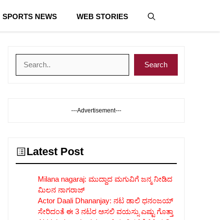
SPORTS NEWS
WEB STORIES
Search
Search
---Advertisement---
Latest Post
Milana nagaraj: ಮುದ್ದಾದ ಮಗುವಿಗೆ ಜನ್ಮ ನೀಡಿದ
ಮಿಲನ ನಾಗರಾಜ್
Actor Daali Dhananjay: ನಟ ಡಾಲಿ ಧನಂಜಯ್
ಸೇರಿದಂತೆ ಈ 3 ನಟರ ಅಸಲಿ ವಯಸ್ಸು ಎಷ್ಟು ಗೊತ್ತಾ