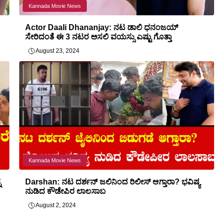
Kannada Movie News
Actor Daali Dhananjay: ನಟ ಡಾಲಿ ಧನಂಜಯ್
ಸೇರಿದಂತೆ ಈ 3 ನಟರ ಅಸಲಿ ವಯಸ್ಸು ಎಷ್ಟು ಗೊತ್ತಾ
August 23, 2024
Kannada Movie News
ನ
Darshan: ನಟ ದರ್ಶನ್ ಜಲಿನಿಂದ ರಿಲೀಸ್ ಆಗ್ತಾರಾ? ಭವಿಷ್ಯ
ನುಡಿದ ಕೌಡೇಪಿರ ಲಾಲಸಾಬ
August 2, 2024