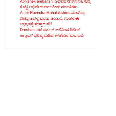
Abhishek ambarish: ಅಭಿಮಾನಿಗಳಿಗೆ ಸಿಹಿಸುದ್ದಿ
ಕೊಟ್ಟ ಅಭಿಷೇಕ್ ಅಂಬರೀಷ್ ದಂಪತಿಗಳು
Actor Ravindra Mahalakshmi: ಮಲಗಿದ್ರು
ಬಿಡಲ್ಲ ಅದನ್ನ ಮಾಡು ಅಂತಾರೆ, ಗಂಡನ ಈ
ಅಭ್ಯಾಸಕ್ಕೆ ಸುಸ್ತಾದ ನಟಿ
Darshan: ನಟ ದರ್ಶನ್ ಜಲಿನಿಂದ ರಿಲೀಸ್
ಆಗ್ತಾರಾ? ಭವಿಷ್ಯ ನುಡಿದ ಕೌಡೇಪಿರ ಲಾಲಸಾಬ