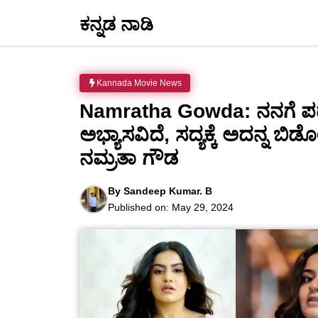
Skip
ಕನ್ನಡ ನಾಡಿ
to
content
Kannada Movie News
Namratha Gowda: ನನಗೆ ಪದೇ
ಅಭ್ಯಾಸವಿದೆ, ಸದ್ಯಕ್ಕೆ ಅದನ್ನ 
ನಮ್ರತಾ ಗೌಡ
By
Sandeep Kumar. B
Published on:
May 29, 2024