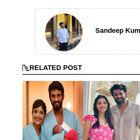
Sandeep Kum
RELATED
POST