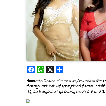
F
W
X
S
a
h
h
Namratha Gowda:
ಬಿಗ್ ಬಾಸ್ ಖ್ಯಾತಿಯ ನಮ್ರತಾ ಗೌಡ
(
c
at
ar
ಹೇಳಿದ್ದಾರೆ, ಅದು ಏನು ಅನ್ನೋದನ್ನ ಮುಂದೆ ನೋಡಣ, ಕಿರುತೆ
e
s
e
ನಲ್ಲಿ ಬಂದು ತನ್ನದೆಯಾದ ಪ್ರತಿಭೆಯನ್ನು ತೋರಿಸಿ ಬಿಗ್ ಬಾಸ್
(B
b
A