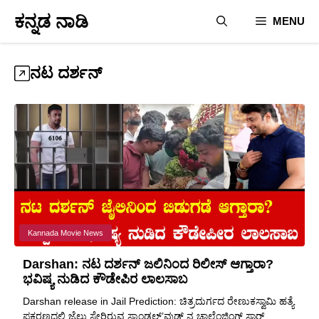
Skip
ಕನ್ನಡ ನಾಡಿ
MENU
to
content
ನಟ ದರ್ಶನ್
Kannada Movie News
Darshan: ನಟ ದರ್ಶನ್ ಜಲಿನಿಂದ ರಿಲೀಸ್ ಆಗ್ತಾರಾ?
ಭವಿಷ್ಯ ನುಡಿದ ಕೌಡೇಪಿರ ಲಾಲಸಾಬ
Darshan release in Jail Prediction: ಚಿತ್ರದುರ್ಗದ ರೇಣುಕಸ್ವಾಮಿ ಹತ್ಯೆ
ಪ್ರಕರಣದಲ್ಲಿ ಜೈಲು ಸೇರಿರುವ ಸ್ಯಾಂಡಲ್’ವುಡ್ ನ ಚಾಲೆಂಜಿಂಗ್ ಸ್ಟಾರ್ ...