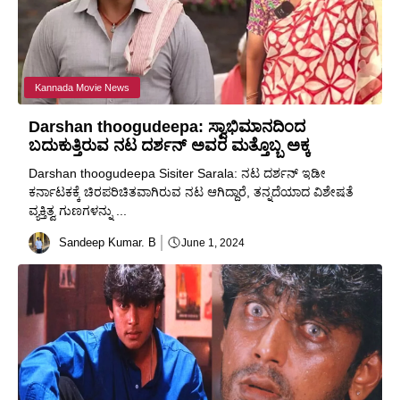
Kannada Movie News
Darshan thoogudeepa: ಸ್ವಾಭಿಮಾನದಿಂದ
ಬದುಕುತ್ತಿರುವ ನಟ ದರ್ಶನ್ ಅವರ ಮತ್ತೊಬ್ಬ ಅಕ್ಕ
Darshan thoogudeepa Sisiter Sarala: ನಟ ದರ್ಶನ್ ಇಡೀ
ಕರ್ನಾಟಕಕ್ಕೆ ಚಿರಪರಿಚಿತವಾಗಿರುವ ನಟ ಆಗಿದ್ದಾರೆ, ತನ್ನದೆಯಾದ ವಿಶೇಷತೆ
ವ್ಯಕ್ತಿತ್ವ ಗುಣಗಳನ್ನು ...
Sandeep Kumar. B
June 1, 2024