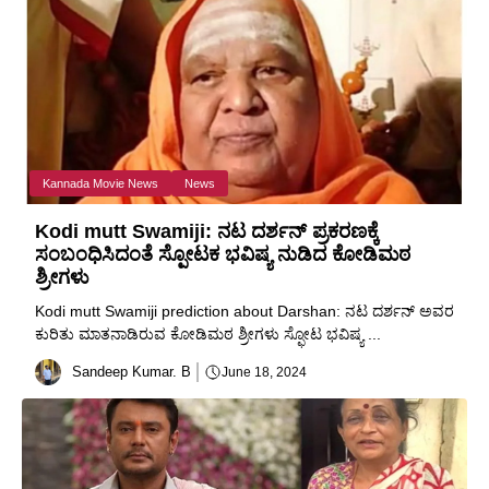
Kannada Movie News
News
Kodi mutt Swamiji: ನಟ ದರ್ಶನ್ ಪ್ರಕರಣಕ್ಕೆ
ಸಂಬಂಧಿಸಿದಂತೆ ಸ್ಪೋಟಕ ಭವಿಷ್ಯ ನುಡಿದ ಕೋಡಿಮಠ
ಶ್ರೀಗಳು
Kodi mutt Swamiji prediction about Darshan: ನಟ ದರ್ಶನ್ ಅವರ
ಕುರಿತು ಮಾತನಾಡಿರುವ ಕೋಡಿಮಠ ಶ್ರೀಗಳು ಸ್ಫೋಟ ಭವಿಷ್ಯ ...
Sandeep Kumar. B
June 18, 2024