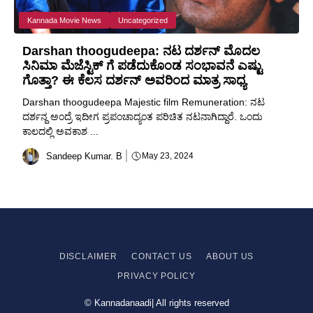
Kannada Movie News
Uncategorized
Darshan thoogudeepa: ನಟ ದರ್ಶನ್ ಮೊದಲ
ಸಿನಿಮಾ ಮೆಜೆಸ್ಟಿಕ್ ಗೆ ಪಡೆದುಕೊಂಡ ಸಂಭಾವನೆ ಎಷ್ಟು
ಗೊತ್ತಾ? ಈ ಕೆಲಸ ದರ್ಶನ್ ಅವರಿಂದ ಮಾತ್ರ ಸಾಧ್ಯ
Darshan thoogudeepa Majestic film Remuneration: ನಟ
ದರ್ಶನ್ದ ಅಂದ್ರೆ ಇದೀಗ ಪ್ರಪಂಚಾದ್ಯಂತ ಪರಿಚಿತ ನಟನಾಗಿದ್ದಾರೆ. ಒಂದು
ಕಾಲದಲ್ಲಿ ಅವಕಾಶ ...
Sandeep Kumar. B
May 23, 2024
DISCLAIMER
CONTACT US
ABOUT US
PRIVACY
POLICY
© Kannadanaadi| All rights reserved