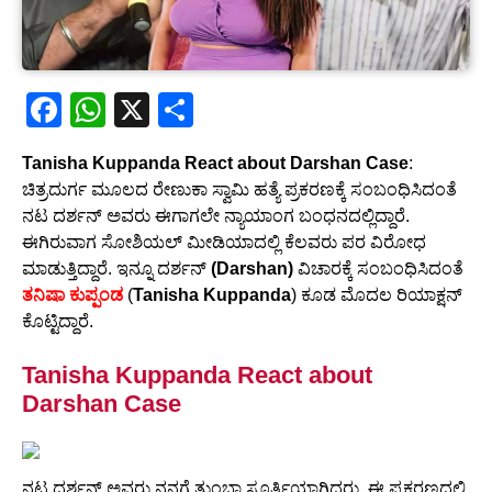
F
W
X
S
a
h
h
Tanisha Kuppanda React about Darshan Case
:
c
at
ar
ಚಿತ್ರದುರ್ಗ ಮೂಲದ ರೇಣುಕಾ ಸ್ವಾಮಿ ಹತ್ಯೆ ಪ್ರಕರಣಕ್ಕೆ ಸಂಬಂಧಿಸಿದಂತೆ
e
s
e
ನಟ ದರ್ಶನ್ ಅವರು ಈಗಾಗಲೇ ನ್ಯಾಯಾಂಗ ಬಂಧನದಲ್ಲಿದ್ದಾರೆ.
b
A
ಈಗಿರುವಾಗ ಸೋಶಿಯಲ್ ಮೀಡಿಯಾದಲ್ಲಿ ಕೆಲವರು ಪರ ವಿರೋಧ
ಮಾಡುತ್ತಿದ್ದಾರೆ. ಇನ್ನೂ ದರ್ಶನ್
(Darshan)
ವಿಚಾರಕ್ಕೆ ಸಂಬಂಧಿಸಿದಂತೆ
o
p
ತನಿಷಾ ಕುಪ್ಪಂಡ
(
Tanisha Kuppanda
) ಕೂಡ ಮೊದಲ ರಿಯಾಕ್ಷನ್
o
p
ಕೊಟ್ಟಿದ್ದಾರೆ.
k
Tanisha Kuppanda React about
Darshan Case
ನಟ ದರ್ಶನ್ ಅವರು ನನಗೆ ತುಂಬಾ ಸ್ಪೂರ್ತಿಯಾಗಿದ್ದರು. ಈ ಪ್ರಕರಣದಲ್ಲಿ