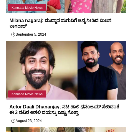
Kannada Movie News
Milana nagaraj: ಮುದ್ದಾದ ಮಗುವಿಗೆ ಜನ್ಮ ನೀಡಿದ ಮಿಲನ
ನಾಗರಾಜ್
September 5, 2024
Kannada Movie News
Actor Daali Dhananjay: ನಟ ಡಾಲಿ ಧನಂಜಯ್ ಸೇರಿದಂತೆ
ಈ 3 ನಟರ ಅಸಲಿ ವಯಸ್ಸು ಎಷ್ಟು ಗೊತ್ತಾ
August 23, 2024