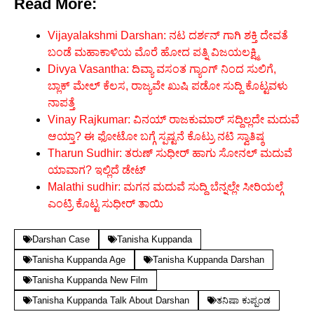
Read More:
Vijayalakshmi Darshan: ನಟ ದರ್ಶನ್ ಗಾಗಿ ಶಕ್ತಿ ದೇವತೆ
ಬಂಡೆ ಮಹಾಕಾಳಿಯ ಮೊರೆ ಹೋದ ಪತ್ನಿ ವಿಜಯಲಕ್ಷ್ಮಿ
Divya Vasantha: ದಿವ್ಯಾ ವಸಂತ ಗ್ಯಾಂಗ್ ನಿಂದ ಸುಲಿಗೆ,
ಬ್ಲಾಕ್ ಮೇಲ್ ಕೆಲಸ, ರಾಜ್ಯವೇ ಖುಷಿ ಪಡೋ ಸುದ್ದಿ ಕೊಟ್ಟವಳು
ನಾಪತ್ತೆ
Vinay Rajkumar: ವಿನಯ್ ರಾಜಕುಮಾರ್ ಸದ್ದಿಲ್ಲದೇ ಮದುವೆ
ಆಯ್ತಾ? ಈ ಫೋಟೋ ಬಗ್ಗೆ ಸ್ಪಷ್ಟನೆ ಕೊಟ್ರು ನಟಿ ಸ್ವಾತಿಷ್ಠ
Tharun Sudhir: ತರುಣ್ ಸುಧೀರ್ ಹಾಗು ಸೋನಲ್ ಮದುವೆ
ಯಾವಾಗ? ಇಲ್ಲಿದೆ ಡೇಟ್
Malathi sudhir: ಮಗನ ಮದುವೆ ಸುದ್ದಿ ಬೆನ್ನಲ್ಲೇ ಸೀರಿಯಲ್ಗೆ
ಎಂಟ್ರಿ ಕೊಟ್ಟ ಸುಧೀರ್ ತಾಯಿ
Darshan Case
Tanisha Kuppanda
Tanisha Kuppanda Age
Tanisha Kuppanda Darshan
Tanisha Kuppanda New Film
Tanisha Kuppanda Talk About Darshan
ತನಿಷಾ ಕುಪ್ಪಂಡ