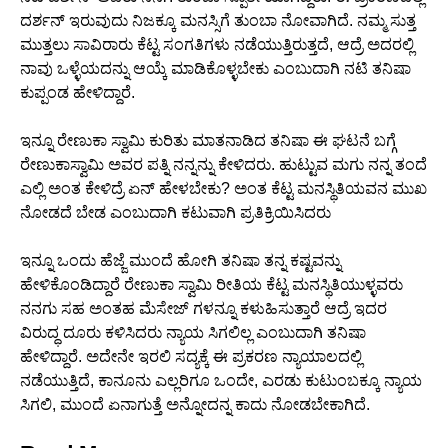
ದರ್ಶನ್ ಇರುವುದು ನಿಜಕ್ಕೂ ಮನಸ್ಸಿಗೆ ತುಂಬಾ ನೋವಾಗಿದೆ. ನಮ್ಮ ಸುತ್ತ
ಮುತ್ತಲು ಸಾವಿರಾರು ಕೆಟ್ಟ ಸಂಗತಿಗಳು ನಡೆಯುತ್ತಿರುತ್ತದೆ, ಆದ್ರೆ ಅದರಲ್ಲಿ
ನಾವು ಒಳ್ಳೆಯದನ್ನು ಆಯ್ಕೆ ಮಾಡಿಕೊಳ್ಳಬೇಕು ಎಂಬುದಾಗಿ ನಟಿ ತನಿಷಾ
ಕುಪ್ಪಂಡ ಹೇಳಿದ್ದಾರೆ.
ಇನ್ನೂ ರೇಣುಕಾ ಸ್ವಾಮಿ ಕುರಿತು ಮಾತನಾಡಿದ ತನಿಷಾ ಈ ಘಟನೆ ಬಗ್ಗೆ
ರೇಣುಕಾಸ್ವಾಮಿ ಅವರ ಪತ್ನಿ ನನ್ನನ್ನು ಕೇಳಿದರು. ಹುಟ್ಟುವ ಮಗು ನನ್ನ ತಂದೆ
ಎಲ್ಲಿ ಅಂತ ಕೇಳಿದ್ರೆ ಏನ್ ಹೇಳಬೇಕು? ಅಂತ ಕೆಟ್ಟ ಮನಸ್ಥಿತಿಯವನ ಮುಖ
ನೋಡದೆ ಬೇಡ ಎಂಬುದಾಗಿ ಕಟುವಾಗಿ ಪ್ರತಿಕ್ರಿಯಿಸಿದರು
ಇನ್ನೂ ಒಂದು ಹೆಜ್ಜೆ ಮುಂದೆ ಹೋಗಿ ತನಿಷಾ ತನ್ನ ಕಷ್ಟವನ್ನು
ಹೇಳಿಕೊಂಡಿದ್ದಾರೆ ರೇಣುಕಾ ಸ್ವಾಮಿ ರೀತಿಯ ಕೆಟ್ಟ ಮನಸ್ಥಿತಿಯುಳ್ಳವರು
ನನಗು ಸಹ ಅಂತಹ ಮೆಸೇಜ್ ಗಳನ್ನೂ ಕಳುಹಿಸುತ್ತಾರೆ ಆದ್ರೆ ಇದರ
ವಿರುದ್ಧ ದೂರು ಕಳಿಸಿದರು ನ್ಯಾಯ ಸಿಗಲಿಲ್ಲ ಎಂಬುದಾಗಿ ತನಿಷಾ
ಹೇಳಿದ್ದಾರೆ. ಅದೇನೇ ಇರಲಿ ಸದ್ಯಕ್ಕೆ ಈ ಪ್ರಕರಣ ನ್ಯಾಯಾಲದಲ್ಲಿ
ನಡೆಯುತ್ತಿದೆ, ಕಾನೂನು ಎಲ್ಲರಿಗೂ ಒಂದೇ, ಎರಡು ಕುಟುಂಬಕ್ಕೂ ನ್ಯಾಯ
ಸಿಗಲಿ, ಮುಂದೆ ಏನಾಗುತ್ತೆ ಅನ್ನೋದನ್ನ ಕಾದು ನೋಡಬೇಕಾಗಿದೆ.